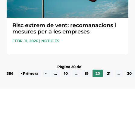
Risc extrem de vent: recomanacions i
mesures per a les empreses
FEBR. 11, 2026
|
NOTÍCIES
Pàgina 20 de
386
<Primera
<
...
10
...
19
20
21
...
30
Subscriu-te a la UEA Magazine, publicació
electrònica periòdica amb informació sobre
l’actualitat empresarial de la comarca.