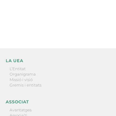
He llegit i accepto la poítica de privacitat
ENVIAR
LA UEA
L’Entitat
Organigrama
Missió i visió
Gremis i entitats
ASSOCIAT
Avantatges
Associa’t!