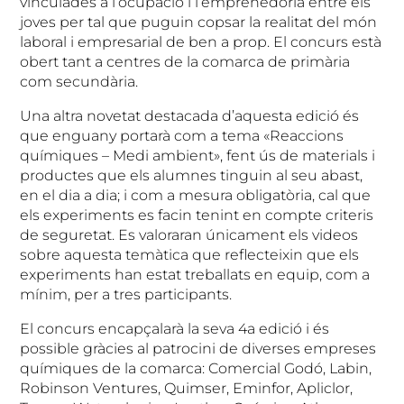
vinculades a l’ocupació i l’emprenedoria entre els
joves per tal que puguin copsar la realitat del món
laboral i empresarial de ben a prop. El concurs està
obert tant a centres de la comarca de primària
com secundària.
Una altra novetat destacada d’aquesta edició és
que enguany portarà com a tema «Reaccions
químiques – Medi ambient», fent ús de materials i
productes que els alumnes tinguin al seu abast,
en el dia a dia; i com a mesura obligatòria, cal que
els experiments es facin tenint en compte criteris
de seguretat. Es valoraran únicament els videos
sobre aquesta temàtica que reflecteixin que els
experiments han estat treballats en equip, com a
mínim, per a tres participants.
El concurs encapçalarà la seva 4a edició i és
possible gràcies al patrocini de diverses empreses
químiques de la comarca: Comercial Godó, Labin,
Robinson Ventures, Quimser, Eminfor, Apliclor,