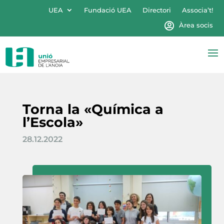
UEA
Fundació UEA
Directori
Associa’t!
Àrea socis
Torna la «Química a
l’Escola»
28.12.2022