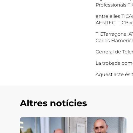
Professionals TI
entre elles TIC
AENTEG, TICBag
TICTarragona, AT
Carles Flamerich
General de Tele
La trobada comen
Aquest acte és t
Altres notícies