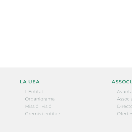
Subscriu-te a la UEA Magazi
electrònica periòdica amb i
l’actualitat empresarial de 
LA UEA
ASSOCI
L’Entitat
Avanta
Organigrama
Associa
Missió i visió
Directo
Gremis i entitats
Oferte