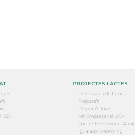
ne, publicació
nformació sobre
la comarca.
He llegit 
AT
PROJECTES I ACTES
tges
Professions de futur
’t!
Prepara’t
ri
Prepara’t Jove
s B2B
Nit Empresarial UEA
Forum Empresarial Anoi
Igualada Mentoring