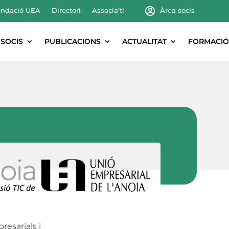
ndació UEA
Directori
Associa’t!
Àrea socis
SOCIS
PUBLICACIONS
ACTUALITAT
FORMACIÓ
esarials i