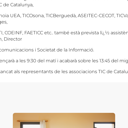
C de Catalunya,
Anoia UEA, TICOsona, TICBerguedà, ASEITEC-CECOT, TICV
es,
I, COEINF, FAETICC etc.. també està prevista lï¿½ assistèn
, Director
comunicacions i Societat de la Informació.
çarà a les 9:30 del matí i acabarà sobre les 13:45 del mig
ancat als representants de les associacions TIC de Catalu