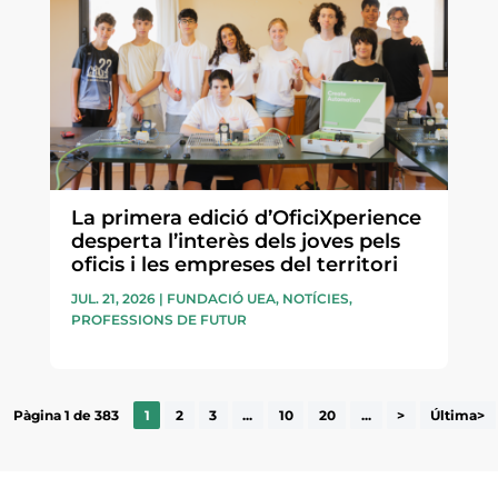
La primera edició d’OficiXperience
desperta l’interès dels joves pels
oficis i les empreses del territori
JUL. 21, 2026
|
FUNDACIÓ UEA
,
NOTÍCIES
,
PROFESSIONS DE FUTUR
Pàgina 1 de 383
1
2
3
...
10
20
...
>
Última>