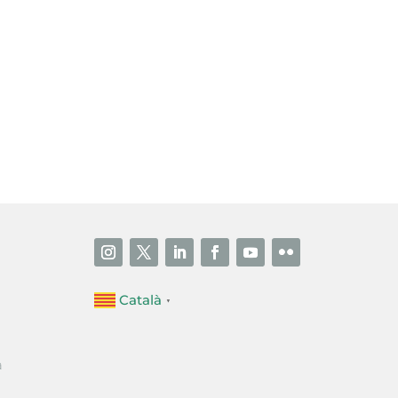
i accepto la poítica de privacitat
ENVIAR
Català
▼
a