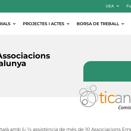
UEA
Fu
RIALS
PROJECTES I ACTES
BORSA DE TREBALL
Associacions
talunya
arà amb lï¿½ assistència de més de 10 Associacions Empr