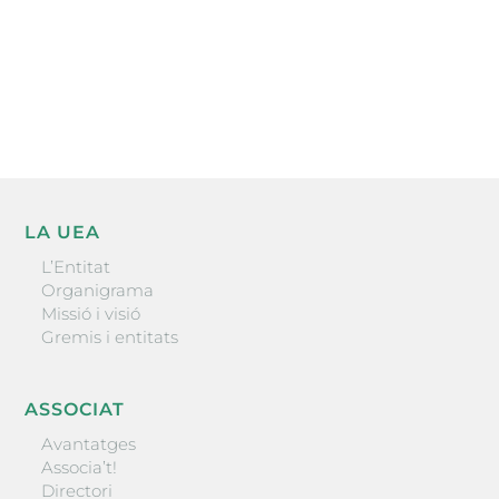
He llegit i accepto la poítica de privacitat
ENVIAR
LA UEA
L’Entitat
Organigrama
Missió i visió
Gremis i entitats
ASSOCIAT
Avantatges
Associa’t!
Directori