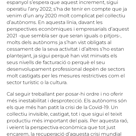
espanyol s’espera que aquest increment, sigui
operatiu l’any 2022; s’ha de tenir en compte que ja
venim d’un any 2020 molt complicat pel col·lectiu
d’autònoms. En aquesta línia, davant les
perspectives econòmiques i empresarials d’aquest
2021 -que sembla ser que seran iguals o pitjors-,
molts dels autònoms ja s’han vist obligats al
cessament de la seva activitat i d’altres s’ho estan
plantejant, ja sigui perquè han vist minvats els
seus nivells de facturació o perquè el seu
desenvolupament professional depèn de sectors
molt castigats per les mesures restrictives com el
sector turístic o la cultura.
Cal seguir treballant per posar-hi ordre i no oferir
més inestabilitat i desprotecció. Els autònoms són
els que més han patit la crisi de la Covid-19. Un
col·lectiu invisible, castigat, tot i que sigui el teixit
productiu més important del país. Per aquesta raó,
i veient la perspectiva econòmica que tot just
encarem, la recuperació d’aquesta crisi mundial