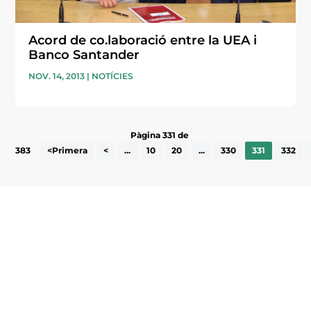
Acord de co.laboració entre la UEA i
Banco Santander
NOV. 14, 2013
|
NOTÍCIES
Pàgina 331 de
383
<Primera
<
...
10
20
...
330
331
332
Subscriu-te a la UEA Magazine, publicació
electrònica periòdica amb informació sobre
l’actualitat empresarial de la comarca.