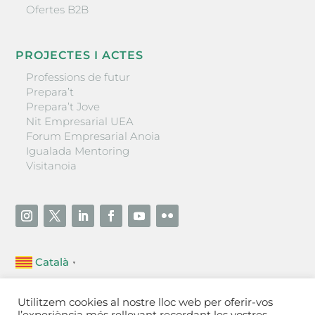
Ofertes B2B
PROJECTES I ACTES
Professions de futur
Prepara’t
Prepara’t Jove
Nit Empresarial UEA
Forum Empresarial Anoia
Igualada Mentoring
Visitanoia
Català
▼
Unió Empresarial de l’Anoia (UEA)
Utilitzem cookies al nostre lloc web per oferir-vos
Ctra. de Manresa, 131, 08700 – Igualada
(Barcelona)