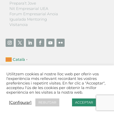
Prepara’t Jove
Nit Empresarial UEA
Forum Empresarial Anoia
Igualada Mentoring
Visitanoia
Català
▼
Unió Empresarial de l’Anoia (UEA)
Utilitzem cookies al nostre lloc web per oferir-vos
Ctra. de Manresa, 131, 08700 – Igualada
(Barcelona)
l’experiència més rellevant recordant les vostres
Tel 93 805 22 92
preferències i repetint visites. En fer clic a "Acceptar",
accepteu l'ús de les cookies per obtenir la millor
experiència en les visites a la nostra web.
Contactar
·
Avís legal
·
Política de privacitat
·
Política
de cookies
[Configurar]
[Configurar]
REBUTJAR
ACCEPTAR
Fet a Igualada per Aladetres