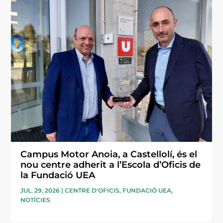
Campus Motor Anoia, a Castellolí, és el
nou centre adherit a l’Escola d’Oficis de
la Fundació UEA
JUL. 29, 2026
|
CENTRE D'OFICIS
,
FUNDACIÓ UEA
,
NOTÍCIES