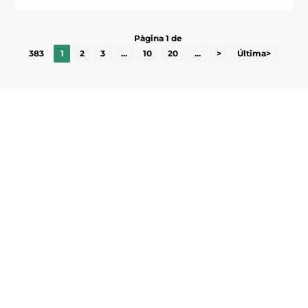
Pàgina 1 de
383
1
2
3
...
10
20
...
>
Última>
Subscriu-te a la UEA Magazine, publicació
electrònica periòdica amb informació sobre
l’actualitat empresarial de la comarca.
He llegit i accepto la poítica de privacitat
ENVIAR