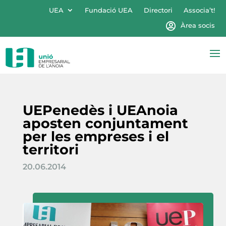
UEA
Fundació UEA
Directori
Associa’t!
Àrea socis
UEPenedès i UEAnoia
aposten conjuntament
per les empreses i el
territori
20.06.2014