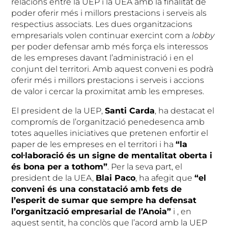
relacions entre la UEP i la UEA amb la finalitat de
poder oferir més i millors prestacions i serveis als
respectius associats. Les dues organitzacions
empresarials volen continuar exercint com a
lobby
per poder defensar amb més força els interessos
de les empreses davant l’administració i en el
conjunt del territori. Amb aquest conveni es podrà
oferir més i millors prestacions i serveis i accions
de valor i cercar la proximitat amb les empreses.
El president de la UEP,
Santi Carda
, ha destacat el
compromís de l’organització penedesenca amb
totes aquelles iniciatives que pretenen enfortir el
paper de les empreses en el territori i ha
“la
col·laboració és un signe de mentalitat oberta i
és bona per a tothom”
. Per la seva part, el
president de la UEA,
Blai Paco
, ha afegit que
“el
conveni és una constatació amb fets de
l’esperit de sumar que sempre ha defensat
l’organització empresarial de l’Anoia”
i , en
aquest sentit, ha conclòs que l’acord amb la UEP