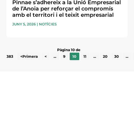
Pinnae s’adhereix a la Unió Empresarial
de l’Anoia per reforçar el compromís
amb el territori i el teixit empresarial
JUNY 5, 2026
|
NOTÍCIES
Pàgina 10 de
383
<Primera
<
...
9
10
11
...
20
30
...
Subscriu-te a la UEA Magazine, publicació
electrònica periòdica amb informació sobre
l’actualitat empresarial de la comarca.