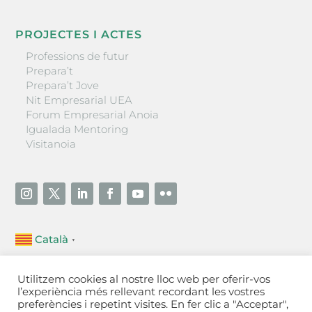
PROJECTES I ACTES
Professions de futur
Prepara’t
Prepara’t Jove
Nit Empresarial UEA
Forum Empresarial Anoia
Igualada Mentoring
Visitanoia
Català
▼
Unió Empresarial de l’Anoia (UEA)
Utilitzem cookies al nostre lloc web per oferir-vos
Ctra. de Manresa, 131, 08700 – Igualada
(Barcelona)
l’experiència més rellevant recordant les vostres
Tel 93 805 22 92
preferències i repetint visites. En fer clic a "Acceptar",