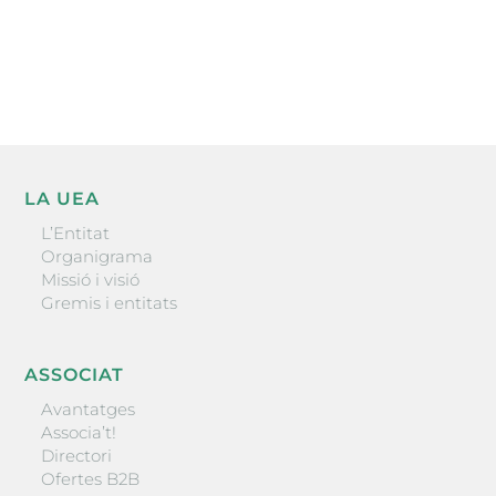
He llegit i accepto la poítica de privacitat
ENVIAR
LA UEA
L’Entitat
Organigrama
Missió i visió
Gremis i entitats
ASSOCIAT
Avantatges
Associa’t!
Directori
Ofertes B2B