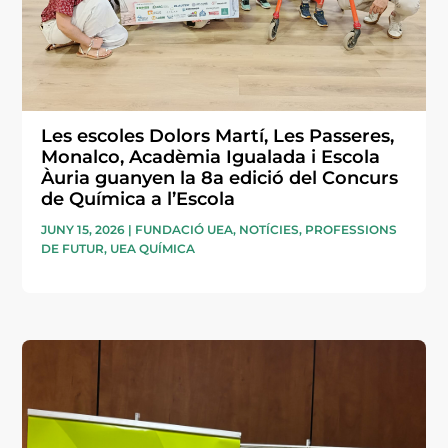
Les escoles Dolors Martí, Les Passeres,
Monalco, Acadèmia Igualada i Escola
Àuria guanyen la 8a edició del Concurs
de Química a l’Escola
JUNY 15, 2026
|
FUNDACIÓ UEA
,
NOTÍCIES
,
PROFESSIONS
DE FUTUR
,
UEA QUÍMICA