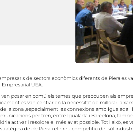
mpresaris de sectors econòmics diferents de Piera es va
 Empresarial UEA.
s van posar en comú els temes que preocupen als empres
sicament es van centrar en la necessitat de millorar la xar
e la zona ,especialment les connexions amb Igualada i M
comunicacions per tren, entre Igualada i Barcelona, tamb
ia activar i resoldre el més aviat possible. Tot i això, es v
tratègica de de Piera i el preu competitiu del sòl industria