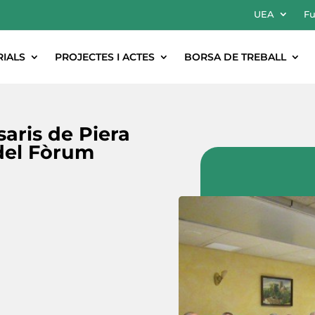
UEA
Fu
RIALS
PROJECTES I ACTES
BORSA DE TREBALL
aris de Piera
 del Fòrum