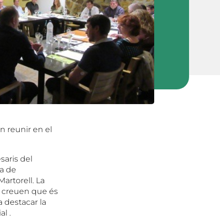
n reunir en el
aris del
xa de
artorell. La
é creuen que és
a destacar la
l .