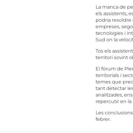
La manca de pers
els assistents, 
podria resoldre
empreses, segon
tecnologies i i
Sud on la veloci
Tos els assisten
territori sovint
El fòrum de Pier
territorials i s
temes que preoc
tant detectar le
analitzades, ens
repercutir en la
Les conclusions
febrer.