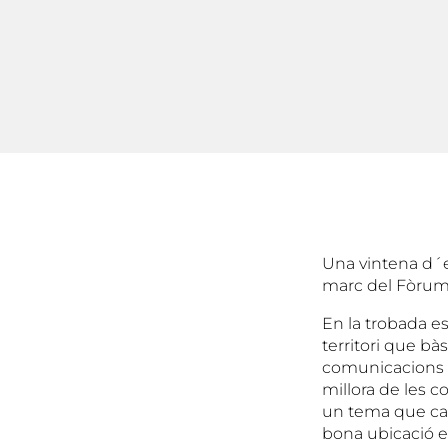
Una vintena d´e
marc del Fòrum
En la trobada e
territori que bà
comunicacions d
millora de les 
un tema que caldr
bona ubicació es