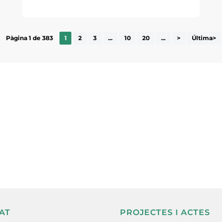
Pàgina 1 de 383
1
2
3
...
10
20
...
>
Última>
ne, publicació
nformació sobre
la comarca.
He llegit 
AT
PROJECTES I ACTES