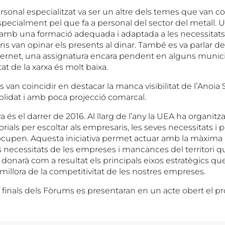
onal especialitzat va ser un altre dels temes que van coin
especialment pel que fa a personal del sector del metall.
 amb una formació adequada i adaptada a les necessitats
s van opinar els presents al dinar. També es va parlar de
nternet, una assignatura encara pendent en alguns munici
tat de la xarxa és molt baixa.
ts van coincidir en destacar la manca visibilitat de l’Anoi
 oblidat i amb poca projecció comarcal.
a és el darrer de 2016. Al llarg de l’any la UEA ha organit
ectorials per escoltar als empresaris, les seves necessitats 
upen. Aquesta iniciativa permet actuar amb la màxima p
s necessitats de les empreses i mancances del territori q
 donarà com a resultat els principals eixos estratègics q
 millora de la competitivitat de les nostres empreses.
 finals dels Fòrums es presentaran en un acte obert el 