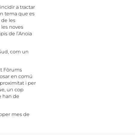
cidir a tractar
 Un tema que es
 de les
 les noves
pis de l’Anoia
a Sud, com un
zat Fòrums
i posar en comú
roximitat i per
ue, un cop
ue han de
proper mes de