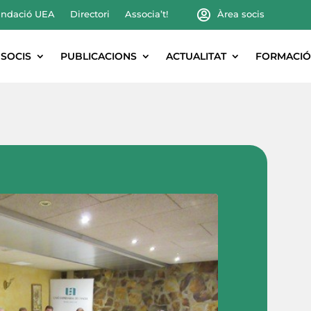
ndació UEA
Directori
Associa’t!
Àrea socis
SOCIS
PUBLICACIONS
ACTUALITAT
FORMACIÓ