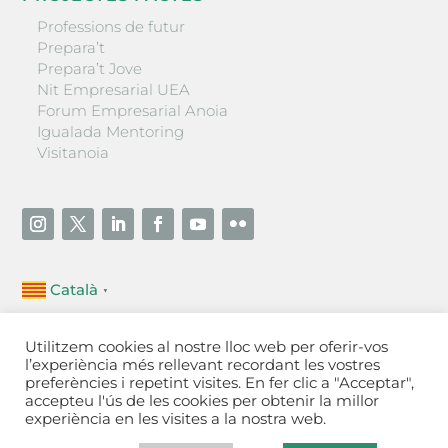
Professions de futur
Prepara’t
Prepara’t Jove
Nit Empresarial UEA
Forum Empresarial Anoia
Igualada Mentoring
Visitanoia
Català
▼
Unió Empresarial de l’Anoia (UEA)
Utilitzem cookies al nostre lloc web per oferir-vos
Ctra. de Manresa, 131, 08700 – Igualada
(Barcelona)
l’experiència més rellevant recordant les vostres
Tel 93 805 22 92
preferències i repetint visites. En fer clic a "Acceptar",
accepteu l'ús de les cookies per obtenir la millor
experiència en les visites a la nostra web.
Contactar
·
Avís legal
·
Política de privacitat
·
Política