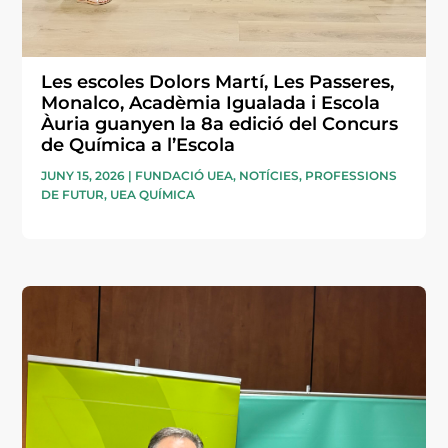
Les escoles Dolors Martí, Les Passeres,
Monalco, Acadèmia Igualada i Escola
Àuria guanyen la 8a edició del Concurs
de Química a l’Escola
JUNY 15, 2026
|
FUNDACIÓ UEA
,
NOTÍCIES
,
PROFESSIONS
DE FUTUR
,
UEA QUÍMICA