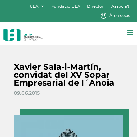
UEA
Fundació UEA
Directori
Associa’t!
Àrea socis
Xavier Sala-i-Martín,
convidat del XV Sopar
Empresarial de l´Anoia
09.06.2015