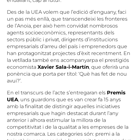
endavant, cap al futur.
Des de la UEA volem que l’edició d’enguany, faci
un pas més enllà, que transcendeixi les fronteres
de l’Anoia, per això hem convidat nombrosos
agents socioeconòmics, representants dels
sectors públic i privat, dirigents d’institucions
empresarials d’arreu del país i emprenedors que
han protagonitzat projectes d’èxit recentment. En
la vetllada també ens acompanyarpa el prestigiós
economista
Xavier Sala-i-Martín
, que oferirà una
ponència que porta per títol: ‘Què has fet de nou
avui?’.
En el transcurs de l’acte s’entregaran els
Premis
UEA
, uns guardons que es van crear fa 15 anys
amb la finalitat de distingir aquelles iniciatives
empresarials que hagin destacat durant l’any
anterior i alhora estimular la millora de la
competitivitat i de la qualitat a les empreses de la
nostra comarca. Les categories són: premi a la