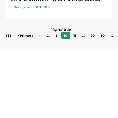
JUNY 5, 2026
|
NOTÍCIES
Pàgina 10 de
383
<Primera
<
...
9
10
11
...
20
30
...
Subscriu-te a la UEA Magazine, publicació
electrònica periòdica amb informació sobre
l’actualitat empresarial de la comarca.
He llegit i accepto la poítica de privacitat
ENVIAR