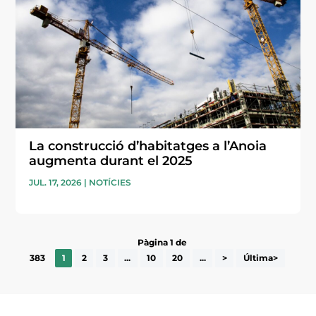
La construcció d’habitatges a l’Anoia
augmenta durant el 2025
JUL. 17, 2026
|
NOTÍCIES
Pàgina 1 de
383
1
2
3
...
10
20
...
>
Última>