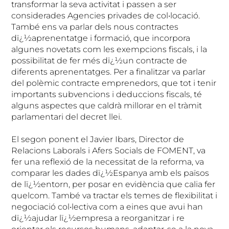
transformar la seva activitat i passen a ser
considerades Agencies privades de col•locació.
També ens va parlar dels nous contractes
dï¿½aprenentatge i formació, que incorpora
algunes novetats com les exempcions fiscals, i la
possibilitat de fer més dï¿½un contracte de
diferents aprenentatges. Per a finalitzar va parlar
del polèmic contracte emprenedors, que tot i tenir
importants subvencions i deduccions fiscals, té
alguns aspectes que caldrà millorar en el tràmit
parlamentari del decret llei.
El segon ponent el Javier Ibars, Director de
Relacions Laborals i Afers Socials de FOMENT, va
fer una reflexió de la necessitat de la reforma, va
comparar les dades dï¿½Espanya amb els països
de lï¿½entorn, per posar en evidència que calia fer
quelcom. També va tractar els temes de flexibilitat i
negociació col•lectiva com a eines que avui han
dï¿½ajudar lï¿½empresa a reorganitzar i re