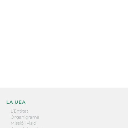
Subscriu-te a la UEA Magazine, publicació
electrònica periòdica amb informació sobre
l’actualitat empresarial de la comarca.
He llegit i accepto la poítica de privacitat
ENVIAR
LA UEA
L’Entitat
Organigrama
Missió i visió