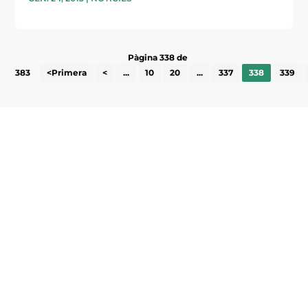
Pàgina 338 de
383
<Primera
<
...
10
20
...
337
338
339
Subscriu-te a la UEA Magazine, publicació
electrònica periòdica amb informació sobre
l’actualitat empresarial de la comarca.
He llegit i accepto la poítica de privacitat
ENVIAR