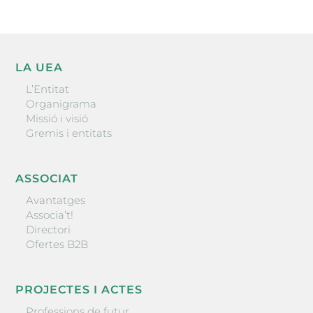
LA UEA
L’Entitat
Organigrama
Missió i visió
Gremis i entitats
ASSOCIAT
Avantatges
Associa’t!
Directori
Ofertes B2B
PROJECTES I ACTES
Professions de futur