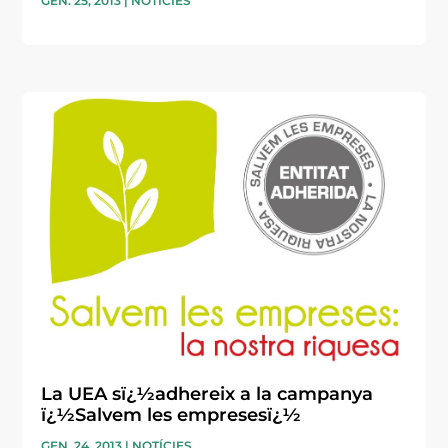
GEN. 25, 2013
|
NOTÍCIES
La UEA sï¿½adhereix a la campanya
ï¿½Salvem les empresesï¿½
GEN. 24, 2013
|
NOTÍCIES