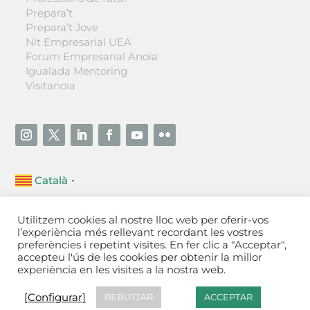
Prepara’t
Prepara’t Jove
Nit Empresarial UEA
Forum Empresarial Anoia
Igualada Mentoring
Visitanoia
Català
▼
Unió Empresarial de l’Anoia (UEA)
Utilitzem cookies al nostre lloc web per oferir-vos
Ctra. de Manresa, 131, 08700 – Igualada
(Barcelona)
l’experiència més rellevant recordant les vostres
Tel 93 805 22 92
preferències i repetint visites. En fer clic a "Acceptar",
accepteu l'ús de les cookies per obtenir la millor
experiència en les visites a la nostra web.
Contactar
·
Avís legal
·
Política de privacitat
·
Política
de cookies
[Configurar]
[Configurar]
REBUTJAR
ACCEPTAR
Fet a Igualada per Aladetres