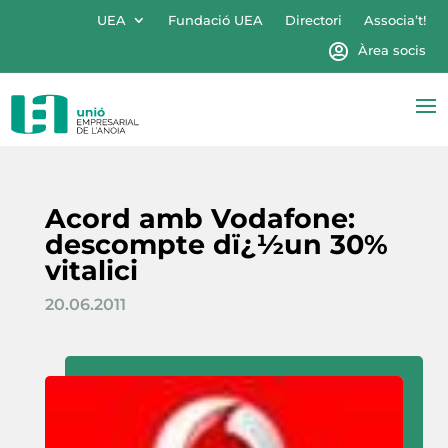
UEA
Fundació UEA
Directori
Associa’t!
Àrea socis
Acord amb Vodafone:
descompte dï¿½un 30%
vitalici
20.06.2011