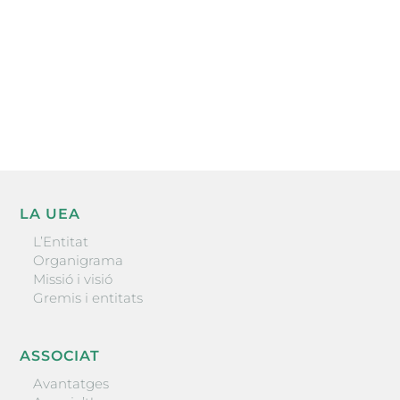
He llegit i accepto la poítica de privacitat
ENVIAR
LA UEA
L’Entitat
Organigrama
Missió i visió
Gremis i entitats
ASSOCIAT
Avantatges