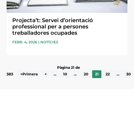
Projecta’t: Servei d’orientació
professional per a persones
treballadores ocupades
FEBR. 4, 2026
|
NOTÍCIES
Pàgina 21 de
383
<Primera
<
...
10
...
20
21
22
...
30
Subscriu-te a la UEA Magazine, publicació
electrònica periòdica amb informació sobre
l’actualitat empresarial de la comarca.