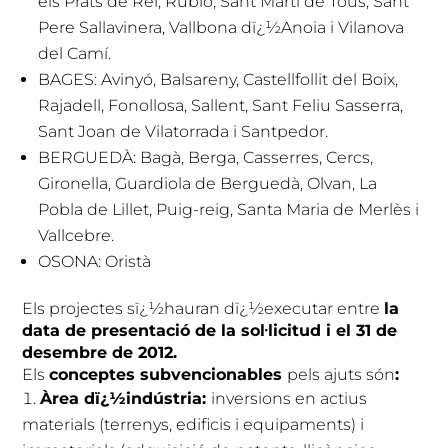
els Prats de Rei, Rubió, Sant Martí de Tous, Sant
Pere Sallavinera, Vallbona dï¿½Anoia i Vilanova
del Camí.
BAGES: Avinyó, Balsareny, Castellfollit del Boix,
Rajadell, Fonollosa, Sallent, Sant Feliu Sasserra,
Sant Joan de Vilatorrada i Santpedor.
BERGUEDÀ: Bagà, Berga, Casserres, Cercs,
Gironella, Guardiola de Berguedà, Olvan, La
Pobla de Lillet, Puig-reig, Santa Maria de Merlès i
Vallcebre.
OSONA: Oristà
Els projectes sï¿½hauran dï¿½executar entre
la
data de presentació de la sol·licitud i el 31 de
desembre de 2012.
Els
conceptes subvencionables
pels ajuts són
:
Àrea dï¿½indústria:
inversions en actius
materials (terrenys, edificis i equipaments) i