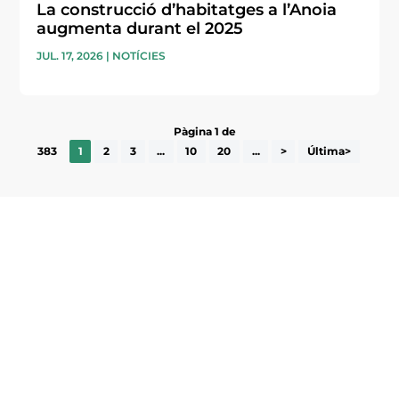
La construcció d’habitatges a l’Anoia
augmenta durant el 2025
JUL. 17, 2026
|
NOTÍCIES
Pàgina 1 de
383
1
2
3
...
10
20
...
>
Última>
Subscriu-te a la UEA Magazine, publicació
electrònica periòdica amb informació sobre
l’actualitat empresarial de la comarca.
He llegit i accepto la poítica de privacitat