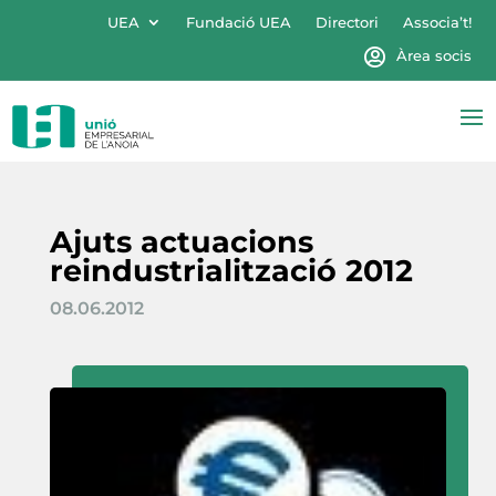
UEA
Fundació UEA
Directori
Associa’t!
Àrea socis
Ajuts actuacions
reindustrialització 2012
08.06.2012