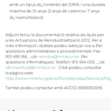
amb un tipus dï¿½interès del 3,95% i una durada
màxima de 10 anys (3 anys de carència i 7 anys
dï¿½amortizació)
Adjunt teniu la documentació relativa als Ajuts per
a les Actuacions de Reindustrialització 2012. Per a
més informació i dubtes podeu adreçar-vos a:.Per
qüestions administratives o procedimentals: Fax:
913 495 166 _ c/e:
reindus@minetur.es
.Per
qüestions informàtiques: Telèfon: 913 494 005 _ c/e:
oficinavirtual@minetur.es
. O bé podeu consultar
la pàgina web
http://www.minetur.gob.es/PortalAyudas/Reindus/Pag
També podeu contactar amb ACC1Ó (936930209)