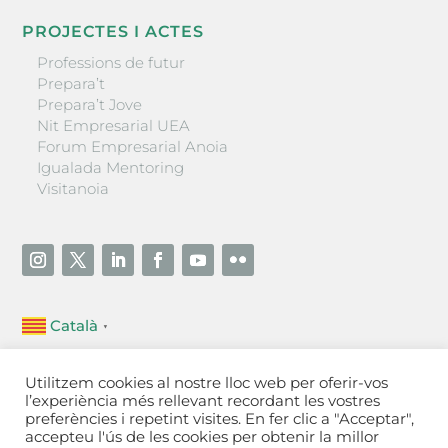
PROJECTES I ACTES
Professions de futur
Prepara’t
Prepara’t Jove
Nit Empresarial UEA
Forum Empresarial Anoia
Igualada Mentoring
Visitanoia
Català
▼
Unió Empresarial de l’Anoia (UEA)
Utilitzem cookies al nostre lloc web per oferir-vos
Ctra. de Manresa, 131, 08700 – Igualada
(Barcelona)
l’experiència més rellevant recordant les vostres
Tel 93 805 22 92
preferències i repetint visites. En fer clic a "Acceptar",
accepteu l'ús de les cookies per obtenir la millor