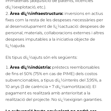
immaterials (adquisició de patents, llicències
dï¿½explotació, etc.).
Àrea dï¿½infraestructura:
inversions en actius
fixes com la resta de les despeses necessàries per
al desenvolupament de lï¿½actuació: despeses de
personal, materials, col·laboracions externes i altres
despeses imputables a la iniciativa objecte de
lï¿½ajuda.
Els tipus dï¿½ajuts són els següents:
Àrea dï¿½indústria:
préstecs reemborsables
de fins el 50% (75% en cas de PIME) dels costos
subvencionables, a tipus dï¿½interès del 3,95%, a
10 anys (3 de carència + 7 dï¿½amortització). El
pagament es realitzarà amb anterioritat a la
realització del projecte. No sï¿½exigiran garanties.