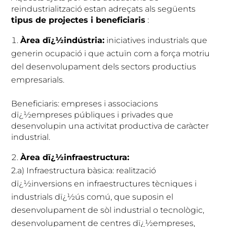
reindustrialització estan adreçats als següents
tipus de projectes i beneficiaris
:
Àrea dï¿½indústria:
iniciatives industrials que
generin ocupació i que actuïn com a força motriu
del desenvolupament dels sectors productius
empresarials.
Beneficiaris: empreses i associacions
dï¿½empreses públiques i privades que
desenvolupin una activitat productiva de caràcter
industrial.
Àrea dï¿½infraestructura:
2.a) Infraestructura bàsica: realització
dï¿½inversions en infraestructures tècniques i
industrials dï¿½ús comú, que suposin el
desenvolupament de sòl industrial o tecnològic,
desenvolupament de centres dï¿½empreses,