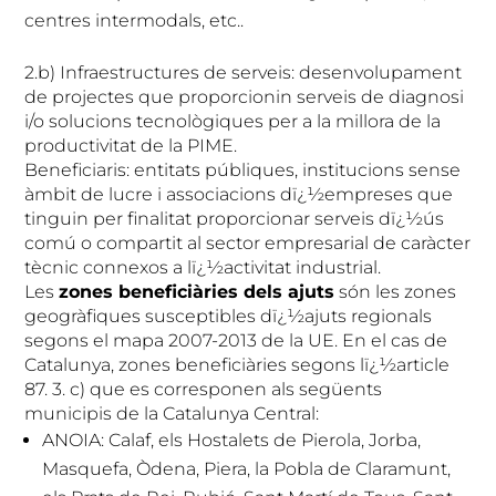
centres intermodals, etc..
2.b) Infraestructures de serveis: desenvolupament
de projectes que proporcionin serveis de diagnosi
i/o solucions tecnològiques per a la millora de la
productivitat de la PIME.
Beneficiaris: entitats públiques, institucions sense
àmbit de lucre i associacions dï¿½empreses que
tinguin per finalitat proporcionar serveis dï¿½ús
comú o compartit al sector empresarial de caràcter
tècnic connexos a lï¿½activitat industrial.
Les
zones beneficiàries dels ajuts
són les zones
geogràfiques susceptibles dï¿½ajuts regionals
segons el mapa 2007-2013 de la UE. En el cas de
Catalunya, zones beneficiàries segons lï¿½article
87. 3. c) que es corresponen als següents
municipis de la Catalunya Central:
ANOIA: Calaf, els Hostalets de Pierola, Jorba,
Masquefa, Òdena, Piera, la Pobla de Claramunt,