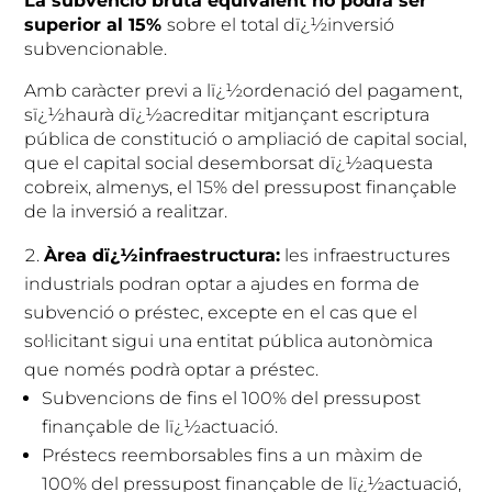
La subvenció bruta equivalent no podrà ser
superior al 15%
sobre el total dï¿½inversió
subvencionable.
Amb caràcter previ a lï¿½ordenació del pagament,
sï¿½haurà dï¿½acreditar mitjançant escriptura
pública de constitució o ampliació de capital social,
que el capital social desemborsat dï¿½aquesta
cobreix, almenys, el 15% del pressupost finançable
de la inversió a realitzar.
Àrea dï¿½infraestructura:
les infraestructures
industrials podran optar a ajudes en forma de
subvenció o préstec, excepte en el cas que el
sol·licitant sigui una entitat pública autonòmica
que només podrà optar a préstec.
Subvencions de fins el 100% del pressupost
finançable de lï¿½actuació.
Préstecs reemborsables fins a un màxim de
100% del pressupost finançable de lï¿½actuació,