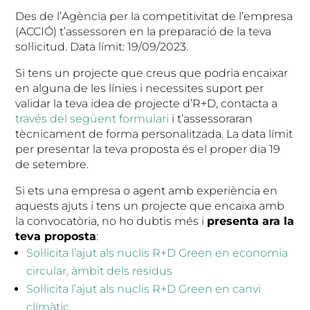
Des de l’Agència per la competitivitat de l’empresa
(ACCIÓ) t’assessoren en la preparació de la teva
sol·licitud. Data límit: 19/09/2023.
Si tens un projecte que creus que podria encaixar
en alguna de les línies i necessites suport per
validar la teva idea de projecte d’R+D, contacta a
través del següent formulari
i t’assessoraran
tècnicament de forma personalitzada. La data límit
per presentar la teva proposta és el proper dia 19
de setembre.
Si ets una empresa o agent amb experiència en
aquests ajuts i tens un projecte que encaixa amb
la convocatòria, no ho dubtis més i
presenta ara la
teva proposta
:
Sol·licita l’ajut als nuclis R+D Green en economia
circular, àmbit dels residus
Sol·licita l’ajut als nuclis R+D Green en canvi
climàtic