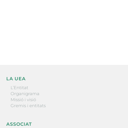
He llegit i accepto la poítica de privacitat
ENVIAR
LA UEA
L’Entitat
Organigrama
Missió i visió
Gremis i entitats
ASSOCIAT