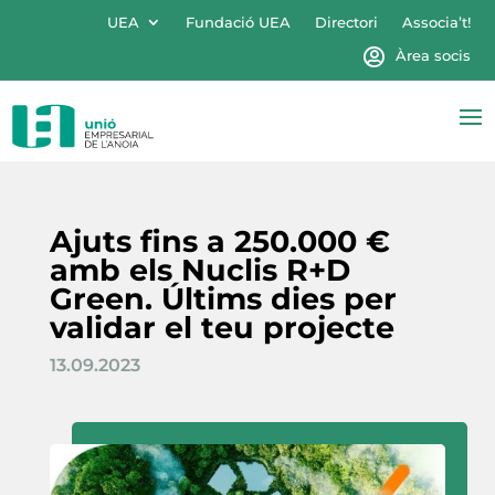
UEA
Fundació UEA
Directori
Associa’t!
Àrea socis
Ajuts fins a 250.000 €
amb els Nuclis R+D
Green. Últims dies per
validar el teu projecte
13.09.2023