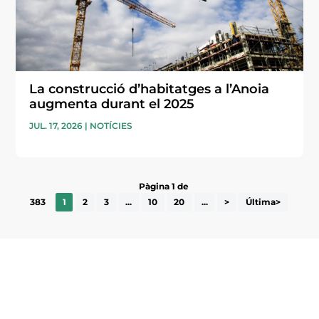
La construcció d’habitatges a l’Anoia
augmenta durant el 2025
JUL. 17, 2026
|
NOTÍCIES
Pàgina 1 de
383
1
2
3
...
10
20
...
>
Última>
Subscriu-te a la UEA Magazine, publicació
electrònica periòdica amb informació sobre
l’actualitat empresarial de la comarca.