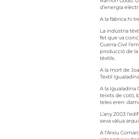
Ramon Godó. Una
d’energia elèctr
A la fàbrica hi 
La indústria tèx
fet que va coin
Guerra Civil l’em
producció de la 
tèxtils.
A la mort de Jo
Textil Igualadina
A la Igualadina 
teixits de cotó,
teles eren: dama
L’any 2003 l’edif
seva vàlua arqui
A l’Arxiu Comarc