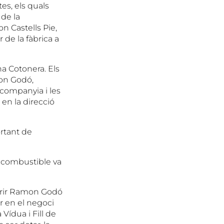
es, els quals
 de la
n Castells Pie,
 de la fàbrica a
na Cotonera. Els
mon Godó,
 companyia i les
 en la direcció
ortant de
 combustible va
morir Ramon Godó
ir en el negoci
 Vídua i Fill de