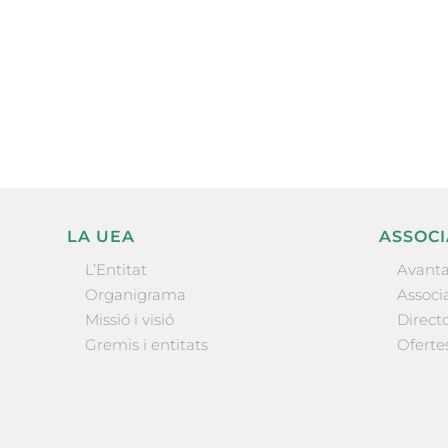
Subscriu-te a la UEA Magazi
electrònica periòdica amb i
l’actualitat empresarial de 
LA UEA
ASSOCI
L’Entitat
Avanta
Organigrama
Associa
Missió i visió
Directo
Gremis i entitats
Oferte