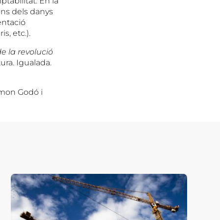
abilitat. En la
ons dels danys
entació
s, etc.).
e la revolució
ura. Igualada.
amon Godó i