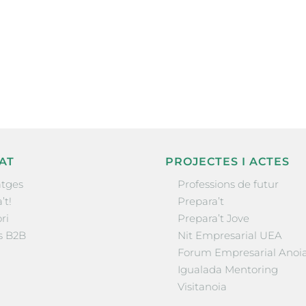
ne, publicació
nformació sobre
la comarca.
He llegit 
AT
PROJECTES I ACTES
tges
Professions de futur
’t!
Prepara’t
ri
Prepara’t Jove
s B2B
Nit Empresarial UEA
Forum Empresarial Anoi
Igualada Mentoring
Visitanoia