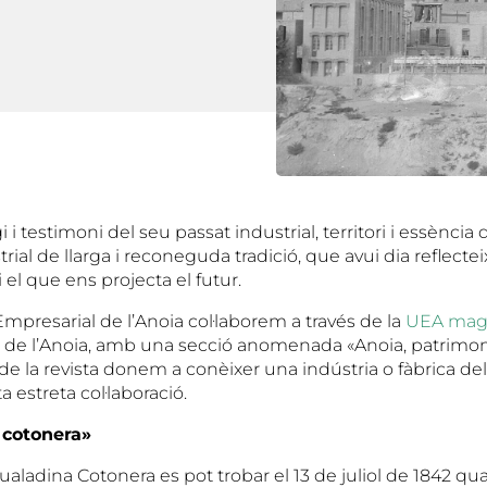
gi i testimoni del seu passat industrial, territori i essènc
rial de llarga i reconeguda tradició, que avui dia reflecte
 el que ens projecta el futur.
mpresarial de l’Anoia col·laborem a través de la
UEA mag
l de l’Anoia, amb una secció anomenada «Anoia, patrimoni
e la revista donem a conèixer una indústria o fàbrica del
a estreta col·laboració.
 cotonera»
gualadina Cotonera es pot trobar el 13 de juliol de 1842 qu