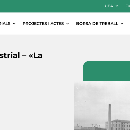
UEA
Fu
RIALS
PROJECTES I ACTES
BORSA DE TREBALL
trial – «La