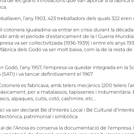
 de les grans innovacions que van aportar a la fàbrica va
ica.
treballaven, l’any 1903, 423 treballadors dels quals 322 eren
til cotonera igualadina va entrar en crisis durant la dècada 
cidir amb el període d’estancament de la I Guerra Mundial
presa va ser col·lectivitzada (1936-1939) i entre els anys 1939
fàbrica dels Godó va ser molt baixa, com la de la resta de
an Godó, l’any 1957, l’empresa va quedar integrada en la 
 (SATI) i va tancar definitivament el 1967.
Cotonera es fabricava, amb telers mecànics (200 telers l’any 
 bàsicament, per a matalassos, tapisseries i indumentària. 
scs, alpaques, cutis, cotó, cashmire, etc…
ici va ser declarat Bé d’Interès Local i Bé Cultural d’Interè
tectònica, patrimonial i simbòlica.
al de l’Anoia es conserva la documentació de l’empresa. 