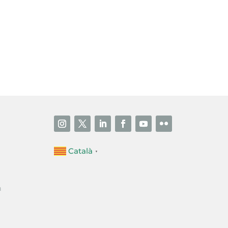
i accepto la poítica de privacitat
ENVIAR
Català
▼
a