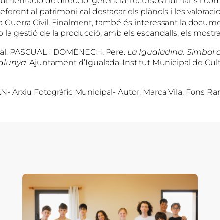
cumentació de direcció, gerència, recursos humans i compt
erent al patrimoni cal destacar els plànols i les valoraci
la Guerra Civil. Finalment, també és interessant la docum
la gestió de la producció, amb els escandalls, els mostrari
al: PASCUAL I DOMÈNECH, Pere.
La Igualadina. Símbol d
talunya
. Ajuntament d’Igualada-Institut Municipal de Cult
AN- Arxiu Fotogràfic Municipal- Autor: Marca Vila. Fons R