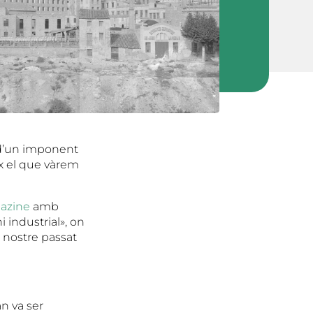
ia d’un imponent
ix el que vàrem
azine
amb
 industrial», on
 nostre passat
an va ser