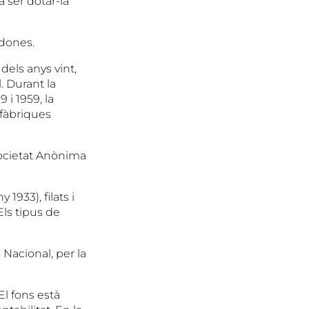
 ser dotar-la
 dones.
dels anys vint,
. Durant la
 i 1959, la
 fàbriques
Societat Anònima
1933), filats i
Els tipus de
s Nacional, per la
El fons està