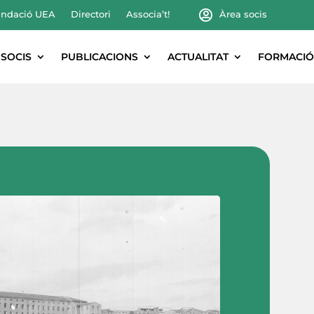
ndació UEA
Directori
Associa’t!
Àrea socis
SOCIS
PUBLICACIONS
ACTUALITAT
FORMACIÓ