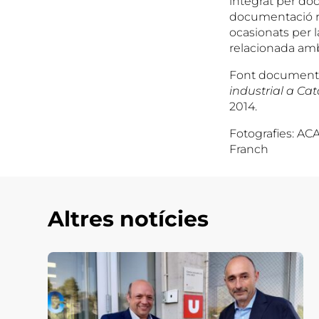
integrat per do
documentació ref
ocasionats per 
relacionada amb 
Font document
industrial a Ca
2014.
Fotografies: AC
Franch
Altres notícies