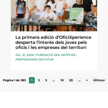
La primera edició d’OficiXperience
desperta l’interès dels joves pels
oficis i les empreses del territori
JUL. 21, 2026
|
FUNDACIÓ UEA
,
NOTÍCIES
,
PROFESSIONS DE FUTUR
Pàgina 1 de 383
1
2
3
...
10
20
...
>
Última>