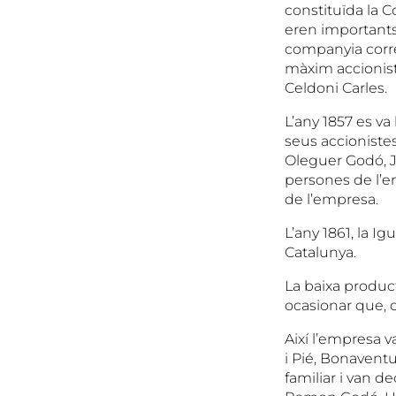
constituïda la C
eren importants 
companyia corre
màxim accionista
Celdoni Carles.
L’any 1857 es va
seus accioniste
Oleguer Godó, Jo
persones de l’en
de l’empresa.
L’any 1861, la I
Catalunya.
La baixa produc
ocasionar que, ca
Així l’empresa 
i Pié, Bonaventur
familiar i van d