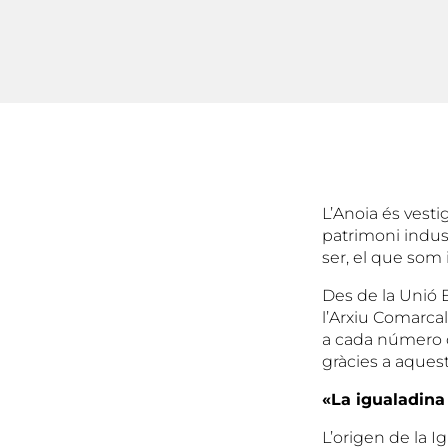
L’Anoia és vesti
patrimoni indust
ser, el que som i
Des de la Unió E
l’Arxiu Comarca
a cada número d
gràcies a aquest
«La igualadina
L’origen de la I