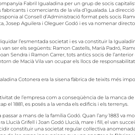
ompanyia Fabril Igualadina per un grup de socis capitalist
fabricants i comerciants de la vila d’Igualada. La direcció
sponia al Consell d’Administració format pels socis Ramo
, Josep Aguilera i Oleguer Godó i es va nomenar director
 liquidar l’esmentada societat i es va constituir la Igualadi
s van ser els següents: Ramon Castells, Marià Padró, Ra
an Sendra i Ramon Carrer, tots antics socis de l’anterior
torn de Macià Vila van ocupar els llocs de responsabilitat
gualadina Cotonera era la sisena fàbrica de teixits més imp
tivitat de l’empresa com a conseqüència de la manca de
p el 1881, es posés a la venda els edificis i els terrenys.
va passar a mans de la família Godó. Quan l’any 1883 va 
a Llucià Grifell i Joan Godó Llucià, mare i fill, el van succe
ecidir constituir una societat regular col·lectiva anomenada