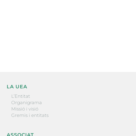
l’actualitat empresarial de la comarca.
He llegit i accepto la poítica de privacitat
ENVIAR
LA UEA
L’Entitat
Organigrama
Missió i visió
Gremis i entitats
ASSOCIAT