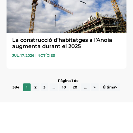
La construcció d’habitatges a l’Anoia
augmenta durant el 2025
JUL. 17, 2026
|
NOTÍCIES
Pàgina 1 de
384
1
2
3
...
10
20
...
>
Última>
Subscriu-te a la UEA Magazine, publicació
electrònica periòdica amb informació sobre