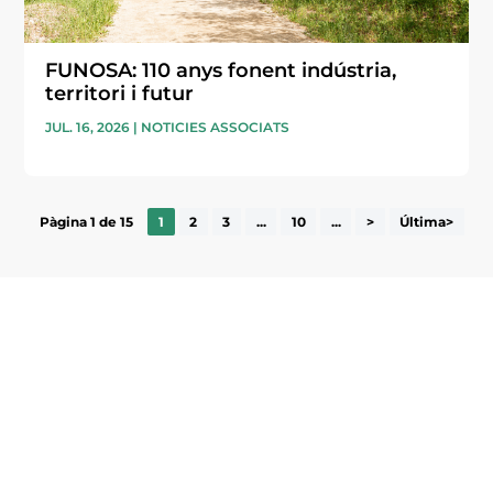
FUNOSA: 110 anys fonent indústria,
territori i futur
JUL. 16, 2026
|
NOTICIES ASSOCIATS
Pàgina 1 de 15
1
2
3
...
10
...
>
Última>
Subscriu-te a la UEA Magazine, publicació
electrònica periòdica amb informació sobre
l’actualitat empresarial de la comarca.