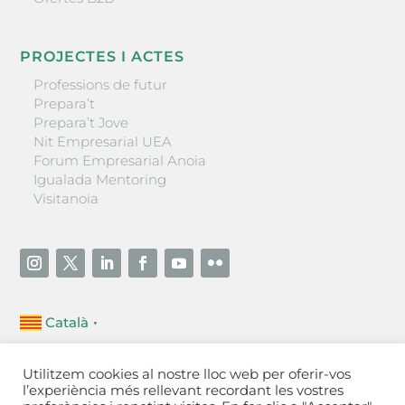
PROJECTES I ACTES
Professions de futur
Prepara’t
Prepara’t Jove
Nit Empresarial UEA
Forum Empresarial Anoia
Igualada Mentoring
Visitanoia
Català
▼
Unió Empresarial de l’Anoia (UEA)
Utilitzem cookies al nostre lloc web per oferir-vos
Ctra. de Manresa, 131, 08700 – Igualada
(Barcelona)
l’experiència més rellevant recordant les vostres
Tel 93 805 22 92