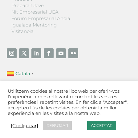
Prepara’t Jove
Nit Empresarial UEA
Forum Empresarial Anoia
Igualada Mentoring
Visitanoia
Català
▼
Unió Empresarial de l’Anoia (UEA)
Utilitzem cookies al nostre lloc web per oferir-vos
Ctra. de Manresa, 131, 08700 – Igualada
(Barcelona)
l’experiència més rellevant recordant les vostres
Tel 93 805 22 92
preferències i repetint visites. En fer clic a "Acceptar",
accepteu l'ús de les cookies per obtenir la millor
experiència en les visites a la nostra web.
Contactar
·
Avís legal
·
Política de privacitat
·
Política
de cookies
[Configurar]
[Configurar]
REBUTJAR
ACCEPTAR
Fet a Igualada per Aladetres