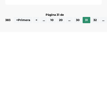
Pàgina 31 de
383
<Primera
<
...
10
20
...
30
31
32
...
Subscriu-te a la UEA Magazine, publicació
electrònica periòdica amb informació sobre
l’actualitat empresarial de la comarca.
He llegit i accepto la poítica de privacitat
ENVIAR