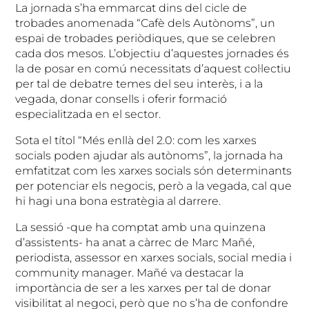
La jornada s’ha emmarcat dins del cicle de
trobades anomenada “Cafè dels Autònoms”, un
espai de trobades periòdiques, que se celebren
cada dos mesos. L’objectiu d’aquestes jornades és
la de posar en comú necessitats d’aquest col·lectiu
per tal de debatre temes del seu interès, i a la
vegada, donar consells i oferir formació
especialitzada en el sector.
Sota el títol “Més enllà del 2.0: com les xarxes
socials poden ajudar als autònoms”, la jornada ha
emfatitzat com les xarxes socials són determinants
per potenciar els negocis, però a la vegada, cal que
hi hagi una bona estratègia al darrere.
La sessió -que ha comptat amb una quinzena
d’assistents- ha anat a càrrec de Marc Mañé,
periodista, assessor en xarxes socials, social media i
community manager. Mañé va destacar la
importància de ser a les xarxes per tal de donar
visibilitat al negoci, però que no s’ha de confondre