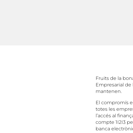
Fruits de la bon
Empresarial de l
mantenen.
El compromís es
totes les empres
l’accés al finan
compte 1I2I3 pe
banca electrònic