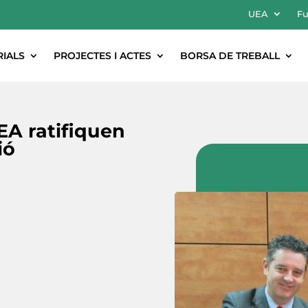
UEA
Fu
RIALS
PROJECTES I ACTES
BORSA DE TREBALL
EA ratifiquen
ió