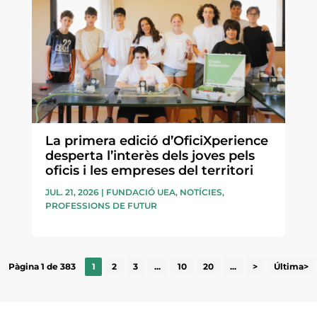
La primera edició d’OficiXperience
desperta l’interès dels joves pels
oficis i les empreses del territori
JUL. 21, 2026
|
FUNDACIÓ UEA
,
NOTÍCIES
,
PROFESSIONS DE FUTUR
Pàgina 1 de 383
1
2
3
...
10
20
...
>
Última>