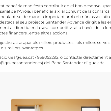
ntitat bancària manifesta contribuir en el bon desenvolup
esarial de l’Anoia, i beneficiar així al conjunt de la comar
nculant-se de manera important amb el món associatiu d
 destaca el seu projecte Santander Advance dirigit a les
 al directiu en la seva competitivitat a través de la for
ctes financers…entre altres accions.
ectiu d’apropar els millors productes i els millors servei
els millors avantatges.
ció uea@uea.cat / 938052292, o contactar directament 
lo@gruposantander.es) del Banc Santander d’Igualada.