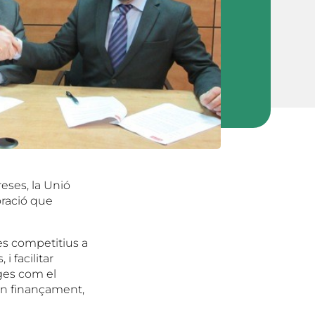
reses, la Unió
oració que
es competitius a
 facilitar
tges com el
 en finançament,