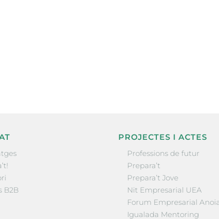
ne, publicació
nformació sobre
la comarca.
He llegit 
AT
PROJECTES I ACTES
tges
Professions de futur
’t!
Prepara’t
ri
Prepara’t Jove
s B2B
Nit Empresarial UEA
Forum Empresarial Anoi
Igualada Mentoring