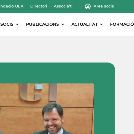
ndació UEA
Directori
Associa’t!
Àrea socis
SOCIS
PUBLICACIONS
ACTUALITAT
FORMACIÓ