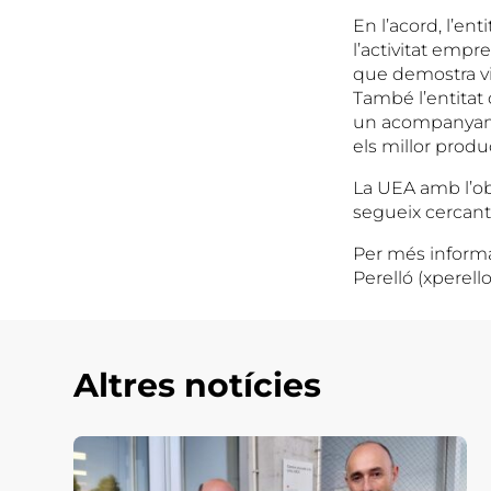
En l’acord, l’e
l’activitat empr
que demostra vi
També l’entitat
un acompanyament
els millor produ
La UEA amb l’obj
segueix cercant 
Per més informa
Perelló (xperel
Altres notícies