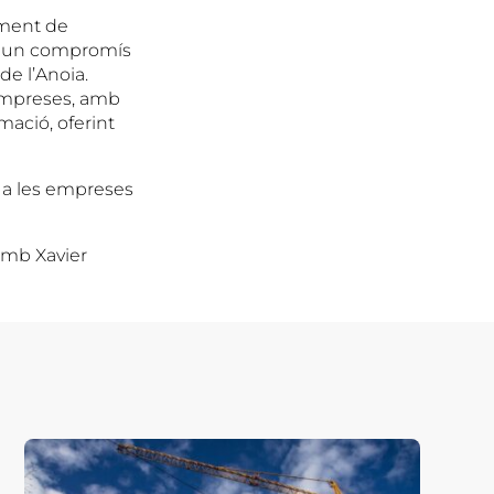
ament de
ca; un compromís
e l’Anoia.
 empreses, amb
mació, oferint
s a les empreses
amb Xavier