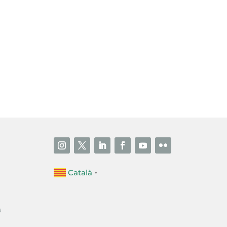
i accepto la poítica de privacitat
ENVIAR
Català
▼
a