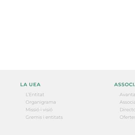
Subscriu-te a la UEA Magazi
electrònica periòdica amb i
l’actualitat empresarial de 
LA UEA
ASSOCI
L’Entitat
Avanta
Organigrama
Associa
Missió i visió
Directo
Gremis i entitats
Oferte