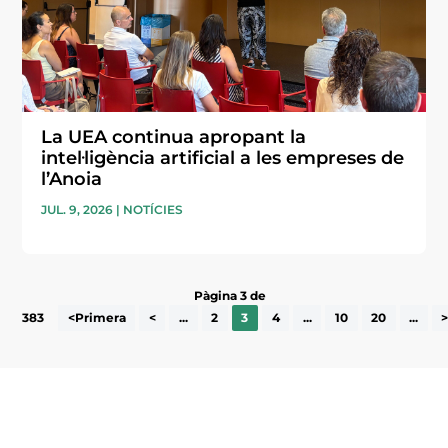
La UEA continua apropant la
intel·ligència artificial a les empreses de
l’Anoia
JUL. 9, 2026
|
NOTÍCIES
Pàgina 3 de
383
<Primera
<
...
2
3
4
...
10
20
...
Subscriu-te a la UEA Magazine, publicació