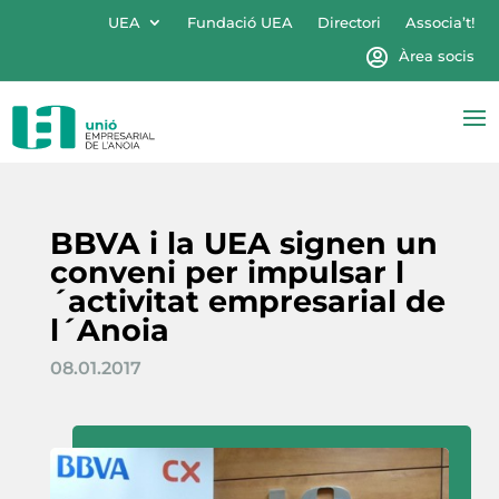
UEA
Fundació UEA
Directori
Associa’t!
Àrea socis
BBVA i la UEA signen un
conveni per impulsar l
´activitat empresarial de
l´Anoia
08.01.2017