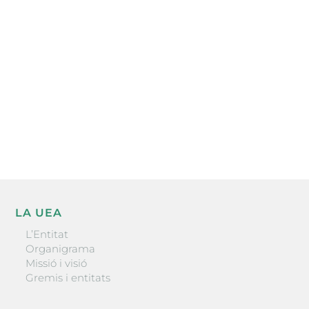
electrònica periòdica amb informació sobre
l’actualitat empresarial de la comarca.
He llegit i accepto la poítica de privacitat
ENVIAR
LA UEA
L’Entitat
Organigrama
Missió i visió
Gremis i entitats