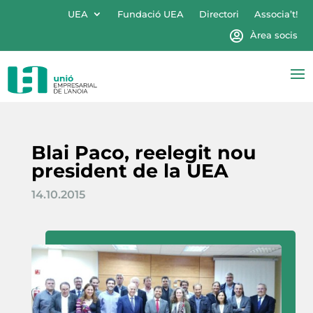
UEA
Fundació UEA
Directori
Associa’t!
Àrea socis
Blai Paco, reelegit nou
president de la UEA
14.10.2015