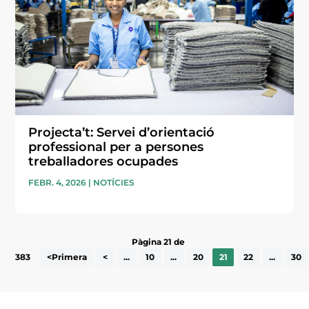
Projecta’t: Servei d’orientació
professional per a persones
treballadores ocupades
FEBR. 4, 2026
|
NOTÍCIES
Pàgina 21 de
383
<Primera
<
...
10
...
20
21
22
...
30