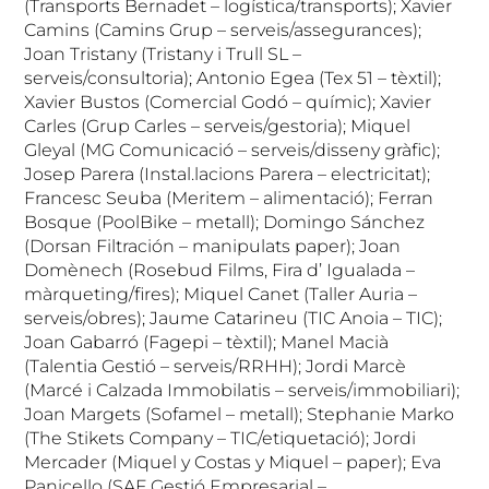
(Transports Bernadet – logística/transports); Xavier
Camins (Camins Grup – serveis/assegurances);
Joan Tristany (Tristany i Trull SL –
serveis/consultoria); Antonio Egea (Tex 51 – tèxtil);
Xavier Bustos (Comercial Godó – químic); Xavier
Carles (Grup Carles – serveis/gestoria); Miquel
Gleyal (MG Comunicació – serveis/disseny gràfic);
Josep Parera (Instal.lacions Parera – electricitat);
Francesc Seuba (Meritem – alimentació); Ferran
Bosque (PoolBike – metall); Domingo Sánchez
(Dorsan Filtración – manipulats paper); Joan
Domènech (Rosebud Films, Fira d’ Igualada –
màrqueting/fires); Miquel Canet (Taller Auria –
serveis/obres); Jaume Catarineu (TIC Anoia – TIC);
Joan Gabarró (Fagepi – tèxtil); Manel Macià
(Talentia Gestió – serveis/RRHH); Jordi Marcè
(Marcé i Calzada Immobilatis – serveis/immobiliari);
Joan Margets (Sofamel – metall); Stephanie Marko
(The Stikets Company – TIC/etiquetació); Jordi
Mercader (Miquel y Costas y Miquel – paper); Eva
Panicello (SAF Gestió Empresarial –