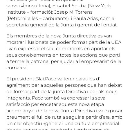
serveis/consultoria); Elisabet Seuba (New York
Institute – formació); Josep M. Torrens
(Petromiralles – carburants); i Paula Arias, com a
secretaria general de la Junta i gerent de l’entiat.
Els membres de la nova Junta directiva es van
mostrar il·lusionats de poder formar part de la UEA
i van expressar el seu compromís en aportar els
seus coneixements en totes les accions que porti
a terme la patronal per ajudar a l’empresariat de la
comarca.
El president Blai Paco va tenir paraules d’
agraïment per a aquelles persones que han deixat
de formar part de la junta Directiva i per als nous
integrants. Paco també va expressar la seva
satisfacció per encetar aquesta nova etapa
acompanyat de la nova Junta Directiva i va exposar
breument el full de ruta a seguir a partir d’ara, amb
un clar objectiu «generar una cultura empresarial
oberta, sense pors, motivada, i amb ganes de