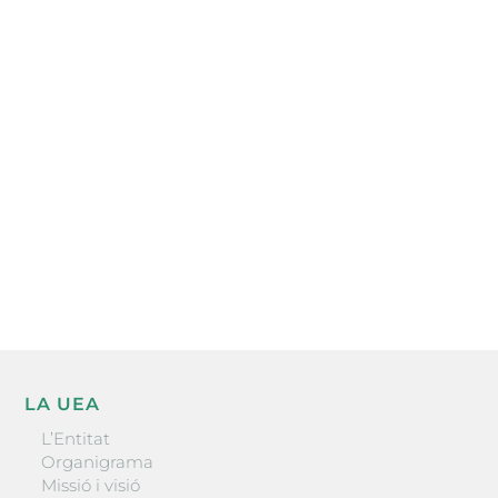
Subscriu-te a la UEA Magazine, publicació
electrònica periòdica amb informació sobre
l’actualitat empresarial de la comarca.
He llegit i accepto la poítica de privacitat
ENVIAR
LA UEA
L’Entitat
Organigrama
Missió i visió