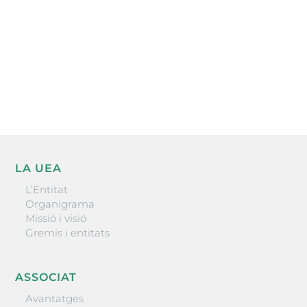
He llegit i accepto la poítica de privacitat
ENVIAR
LA UEA
L’Entitat
Organigrama
Missió i visió
Gremis i entitats
ASSOCIAT
Avantatges