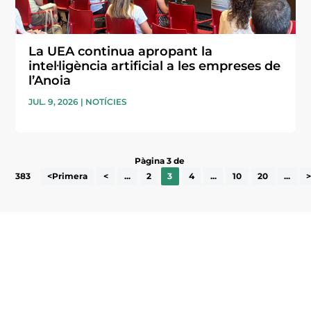
La UEA continua apropant la
intel·ligència artificial a les empreses de
l’Anoia
JUL. 9, 2026
|
NOTÍCIES
Pàgina 3 de
383
<Primera
<
...
2
3
4
...
10
20
...
Subscriu-te a la UEA Magazine, publicació
electrònica periòdica amb informació sobre
l’actualitat empresarial de la comarca.