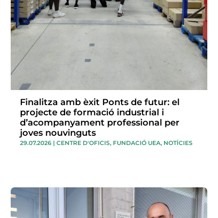
Finalitza amb èxit Ponts de futur: el
projecte de formació industrial i
d’acompanyament professional per
joves nouvinguts
29.07.2026
|
CENTRE D'OFICIS
,
FUNDACIÓ UEA
,
NOTÍCIES