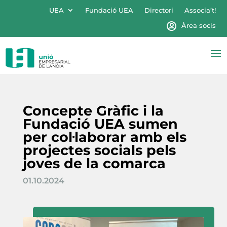
UEA
Fundació UEA
Directori
Associa’t!
Àrea socis
Concepte Gràfic i la
Fundació UEA sumen
per col·laborar amb els
projectes socials pels
joves de la comarca
01.10.2024