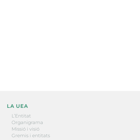
Subscriu-te a la UEA Magazine, publicació
electrònica periòdica amb informació sobre
l’actualitat empresarial de la comarca.
He llegit i accepto la poítica de privacitat
ENVIAR
LA UEA
L’Entitat
Organigrama
Missió i visió
Gremis i entitats