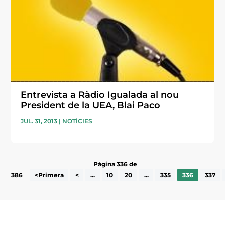
Entrevista a Ràdio Igualada al nou
President de la UEA, Blai Paco
JUL. 31, 2013
|
NOTÍCIES
Pàgina 336 de
386
<Primera
<
...
10
20
...
335
336
337