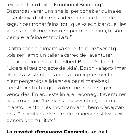
feina en l’era digital: Emotional Branding”.
Bastardas va fer una anàlisi per conèixer quina és
l’estratègia digital més adequada que hem de
seguir per trobar feina, tot i que va explicar que “les
xarxes socials no serveixen per trobar feina, hi són
perquè la feina et trobi a tu”.
D’altra banda, dimarts va ser el torn de “Ser el què
vols ser”, amb un taller a càrrec de l’aventurer,
emprenedor i escriptor Albert Bosch. Sota el títol
“Lidera el teu projecte de vida”, Bosch va aproximar
als i les assistents les eines i conceptes per tal
d’empènyer-los a liderar-se per si mateixes i
construir el futur que volen i no donar-se per
vençudes. En aquesta línia, el reconegut aventurer
va afirmar que “la vida és una aventura, no una
marató. L’entorn és molt canviant i hem d’adaptar-
nos. El canvi s’ha de viure de manera positiva i així
genera oportunitats”.
La novetat d’enguany: Connecta, un èxit