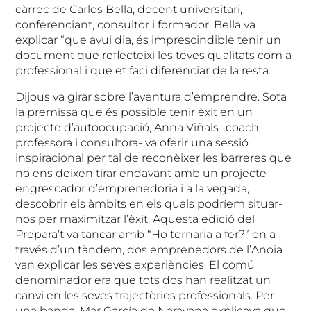
càrrec de Carlos Bella, docent universitari,
conferenciant, consultor i formador. Bella va
explicar “que avui dia, és imprescindible tenir un
document que reflecteixi les teves qualitats com a
professional i que et faci diferenciar de la resta.
Dijous va girar sobre l’aventura d’emprendre. Sota
la premissa que és possible tenir èxit en un
projecte d’autoocupació, Anna Viñals -coach,
professora i consultora- va oferir una sessió
inspiracional per tal de reconèixer les barreres que
no ens deixen tirar endavant amb un projecte
engrescador d’emprenedoria i a la vegada,
descobrir els àmbits en els quals podríem situar-
nos per maximitzar l’èxit. Aquesta edició del
Prepara’t va tancar amb “Ho tornaria a fer?” on a
través d’un tàndem, dos emprenedors de l’Anoia
van explicar les seves experiències. El comú
denominador era que tots dos han realitzat un
canvi en les seves trajectòries professionals. Per
una banda, Mar García de Narayana explicava que