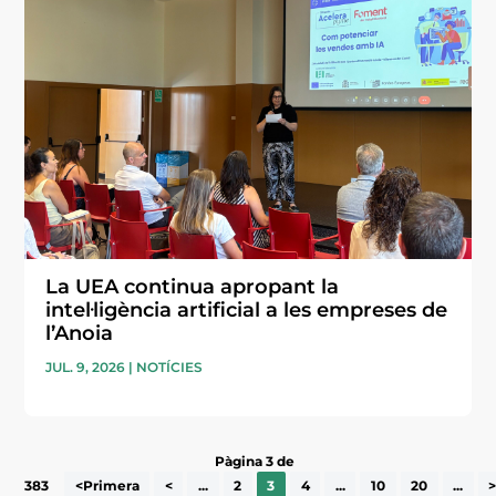
La UEA continua apropant la
intel·ligència artificial a les empreses de
l’Anoia
JUL. 9, 2026
|
NOTÍCIES
Pàgina 3 de
383
<Primera
<
...
2
3
4
...
10
20
...