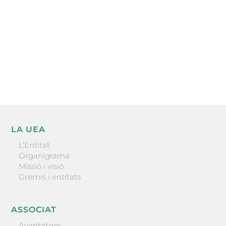
He llegit i accepto la poítica de privacitat
ENVIAR
LA UEA
L’Entitat
Organigrama
Missió i visió
Gremis i entitats
ASSOCIAT
Avantatges