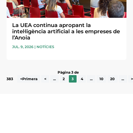
La UEA continua apropant la
intel·ligència artificial a les empreses de
l’Anoia
JUL. 9, 2026
|
NOTÍCIES
Pàgina 3 de
383
<Primera
<
...
2
3
4
...
10
20
...
Subscriu-te a la UEA Magazine, publicació
electrònica periòdica amb informació sobre
l’actualitat empresarial de la comarca.