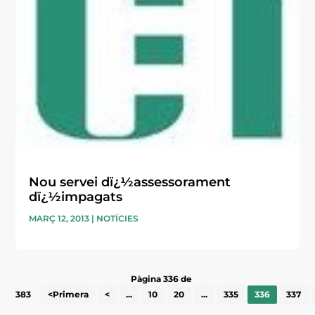
Nou servei dï¿½assessorament
dï¿½impagats
MARÇ 12, 2013
|
NOTÍCIES
Pàgina 336 de
383
<Primera
<
...
10
20
...
335
336
337