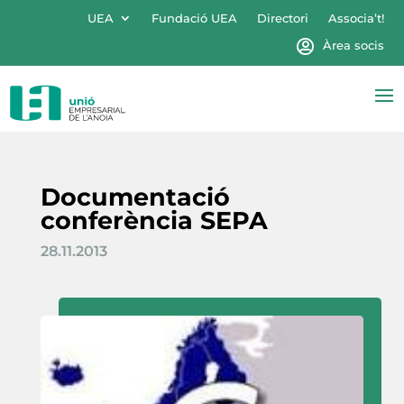
UEA
Fundació UEA
Directori
Associa’t!
Àrea socis
Documentació
conferència SEPA
28.11.2013