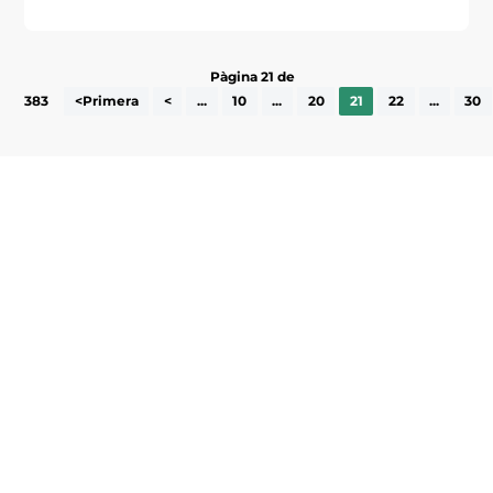
Pàgina 21 de
383
<Primera
<
...
10
...
20
21
22
...
30
Subscriu-te a la UEA Magazine, publicació
electrònica periòdica amb informació sobre
l’actualitat empresarial de la comarca.
He llegit i accepto la poítica de privacitat
ENVIAR