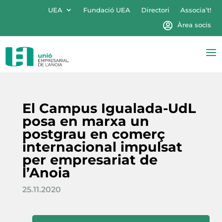
UEA
Fundació UEA
Directori
Associa’t!
Àrea socis
El Campus Igualada-UdL
posa en marxa un
postgrau en comerç
internacional impulsat
per empresariat de
l’Anoia
25.11.2020