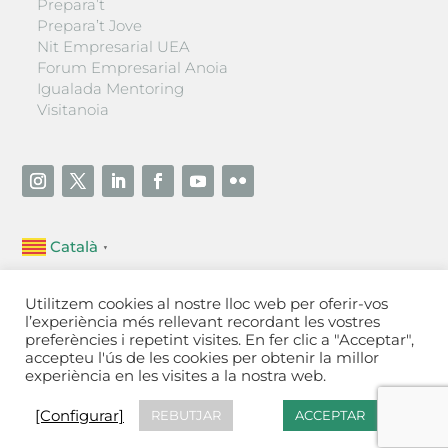
Prepara’t
Prepara’t Jove
Nit Empresarial UEA
Forum Empresarial Anoia
Igualada Mentoring
Visitanoia
Català
▼
Unió Empresarial de l’Anoia (UEA)
Utilitzem cookies al nostre lloc web per oferir-vos
Ctra. de Manresa, 131, 08700 – Igualada
(Barcelona)
l’experiència més rellevant recordant les vostres
Tel 93 805 22 92
preferències i repetint visites. En fer clic a "Acceptar",
accepteu l'ús de les cookies per obtenir la millor
experiència en les visites a la nostra web.
Contactar
·
Avís legal
·
Política de privacitat
·
Política
de cookies
[Configurar]
[Configurar]
REBUTJAR
ACCEPTAR
Fet a Igualada per Aladetres