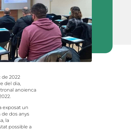
ç de 2022
e del dia,
patronal anoienca
 2022.
ha exposat un
im de dos anys
, la
tat possible a