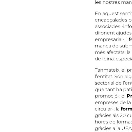
les nostres mans
En aquest senti
encapçalades per
associades -inf
difonent ajudes 
empresarial-, i 
manca de submin
més afectats; la
de feina, especi
Tanmateix, el p
l’entitat. Són a
sectorial de l’e
que tant ha pati
promoció-; el
P
empreses de la
circular-; la
form
gràcies als 20 c
hores de formac
gràcies a la UEA