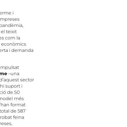
terme i
 empreses
 pandèmia,
l teixit
xes com la
rs econòmics
oferta i demanda
 impulsat
sme
–una
 d’aquest sector
hi suport i
ció de 50
 model més
s’han format
total de 587
robat feina
eses,