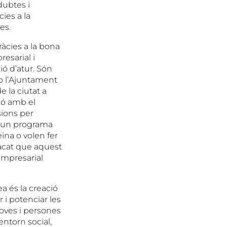
dubtes i
ies a la
es.
àcies a la bona
resarial i
ó d’atur. Són
 l’Ajuntament
 la ciutat a
ió amb el
sions per
 d’un programa
ina o volen fer
tacat que aquest
 Empresarial
a és la creació
 i potenciar les
joves i persones
entorn social,