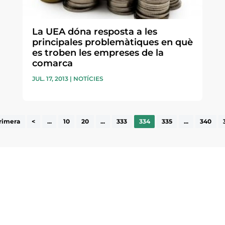
La UEA dóna resposta a les
principales problemàtiques en què
es troben les empreses de la
comarca
JUL. 17, 2013
|
NOTÍCIES
rimera
<
...
10
20
...
333
334
335
...
340
ne, publicació
nformació sobre
la comarca.
He llegit 