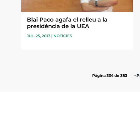
Blai Paco agafa el relleu a la
presidència de la UEA
JUL. 25, 2013
|
NOTÍCIES
Pàgina 334 de 383
<P
Subscriu-te a la UEA Magazi
electrònica periòdica amb i
l’actualitat empresarial de 