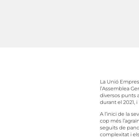
La Unió Empresa
l’Assemblea Gene
diversos punts a
durant el 2021, i
A l’inici de la 
cop més l’agraïm
seguits de pandè
complexitat i el