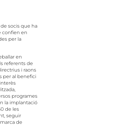
t de socis que ha
e confien en
des per la
eballar en
ls referents de
irectrius i raons
 per al benefici
interès
itzada,
iversos programes
en la implantació
0 de les
nt, seguir
comarca de