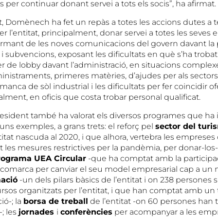
 per continuar donant servei a tots els socis”, ha afirmat.
t, Domènech ha fet un repàs a totes les accions dutes a 
 l’entitat, principalment, donar servei a totes les seves
ormant de les noves comunicacions del govern davant la
i subvencions, exposant les dificultats en què s’ha trobat e
fer de lobby davant l’administració, en situacions comple
istraments, primeres matèries, d’ajudes per als secto
 manca de sòl industrial i les dificultats per fer coincidir 
alment, en oficis que costa trobar personal qualificat.
resident també ha valorat els diversos programes que ha
lguns exemples, a grans trets: el reforç pel
sector del turi
ntitat nascuda al 2020, i que alhora, vertebra les empreses
t les mesures restrictives per la pandèmia, per donar-los-
rograma UEA Circular
-que ha comptat amb la participa
 comarca per canviar el seu model empresarial cap a un
ació
-un dels pilars bàsics de l’entitat i on 238 persones 
ursos organitzats per l’entitat, i que han comptat amb un 
ió-; la
borsa de treball
de l’entitat -on 60 persones han t
-; les
jornades
i
conferències
per acompanyar a les empr