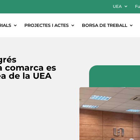
UEA
Fu
RIALS
PROJECTES I ACTES
BORSA DE TREBALL
grés
la comarca es
ea de la UEA