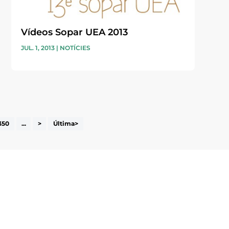
Vídeos Sopar UEA 2013
JUL. 1, 2013
|
NOTÍCIES
350
...
>
Última>
i accepto la poítica de privacitat