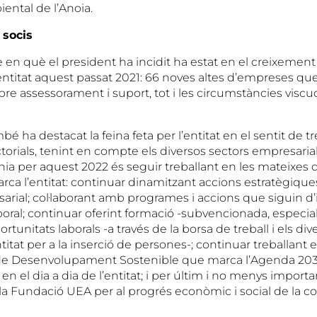
ental de l’Anoia.
 socis
 en què el president ha incidit ha estat en el creixemen
entitat aquest passat 2021: 66 noves altes d’empreses qu
rebre assessorament i suport, tot i les circumstàncies viscu
bé ha destacat la feina feta per l’entitat en el sentit de tr
torials, tenint en compte els diversos sectors empresaria
ínia per aquest 2022 és seguir treballant en les mateixes d
rca l’entitat: continuar dinamitzant accions estratègiques
sarial; col·laborant amb programes i accions que siguin d’
boral; continuar oferint formació -subvencionada, especial
ortunitats laborals -a través de la borsa de treball i els d
titat per a la inserció de persones-; continuar treballant 
 de Desenvolupament Sostenible que marca l’Agenda 203
n el dia a dia de l’entitat; i per últim i no menys importa
a la Fundació UEA per al progrés econòmic i social de la 