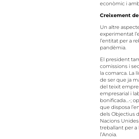
econòmic i ambi
Creixement de
Un altre aspecte
experimentat l’
l’entitat per a 
pandèmia.
El president tam
comissions i sec
la comarca. La l
de ser que ja ma
del teixit empre
empresarial i la
bonificada…-; op
que disposa l’en
dels Objectius
Nacions Unides e
treballant per 
l’Anoia.