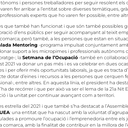
utònoms i persones treballadores per seguir resolent els 
aren fer arribar a l’entitat sobre diverses temàtiques, gràc
 professionals experts que ho varen fer possible, entre altr
tes que també han funcionat i que són també possibles gr
aboració d’ens públics per seguir acompanyant al teixit emp
 comarca; però també, a les persones que estan en situaci
alada Mentoring
-programa impulsat conjuntament amb
donar suport a les micropimes i professionals autònoms de
ratge-; la
Setmana de l’Ocupació
-també en col·laborac
est 2021 va donar un pas més i es va celebrar en dues oca
es i per oferir més oportunitats laborals, ja que es tracta
te dotar d’eines i recursos a les persones que cerquen fe
ional-, entre altres. En aquesta línia, el president ha des
’ha de recórrer i que per això va ser el lema de la 21a Nit
ió i la unitat per continuar avançant com a territori.
s estrella del 2021 i que també s’ha destacat a l’Assemble
 UEA
: una entitat que ha nascut amb la voluntat d’agrupar
ulades a promoure l’ocupació i l’emprenedoria entre els 
a comarca, amb la finalitat de contribuir en la millora de l’