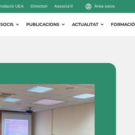
ndació UEA
Directori
Associa’t!
Àrea socis
SOCIS
PUBLICACIONS
ACTUALITAT
FORMACIÓ