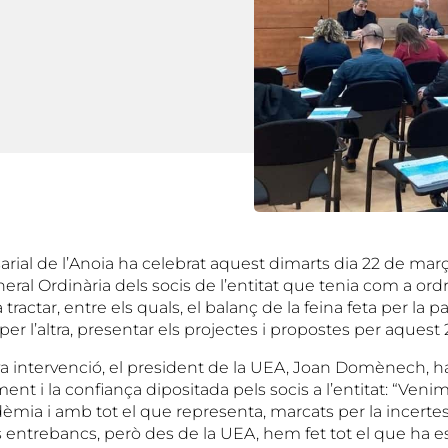
rial de l’Anoia ha celebrat aquest dimarts dia 22 de mar
ral Ordinària dels socis de l’entitat que tenia com a ordr
 tractar, entre els quals, el balanç de la feina feta per la 
 per l’altra, presentar els projectes i propostes per aquest
seva intervenció, el president de la UEA, Joan Domènech, 
ent i la confiança dipositada pels socis a l’entitat: “Ven
mia i amb tot el que representa, marcats per la incertesa
s entrebancs, però des de la UEA, hem fet tot el que ha es