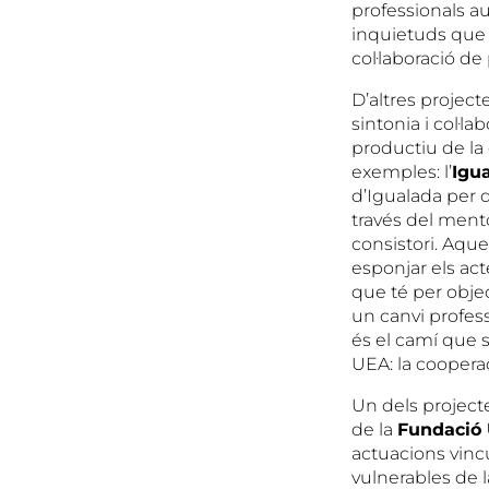
professionals a
inquietuds que v
col·laboració de
D’altres projec
sintonia i col·l
productiu de la
exemples: l’
Igu
d’Igualada per 
través del mento
consistori. Aqu
esponjar els act
que té per objec
un canvi profess
és el camí que s
UEA: la cooperac
Un dels projecte
de la
Fundació
actuacions vinc
vulnerables de l