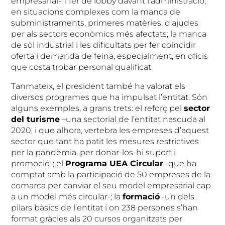
empresarial-, i fer de lobby davant l’administració,
en situacions complexes com la manca de
subministraments, primeres matèries, d’ajudes
per als sectors econòmics més afectats; la manca
de sòl industrial i les dificultats per fer coincidir
oferta i demanda de feina, especialment, en oficis
que costa trobar personal qualificat.
Tanmateix, el president també ha valorat els
diversos programes que ha impulsat l’entitat. Són
alguns exemples, a grans trets: el reforç pel
sector
del turisme
–una sectorial de l’entitat nascuda al
2020, i que alhora, vertebra les empreses d’aquest
sector que tant ha patit les mesures restrictives
per la pandèmia, per donar-los-hi suport i
promoció-; el
Programa UEA Circular
-que ha
comptat amb la participació de 50 empreses de la
comarca per canviar el seu model empresarial cap
a un model més circular-; la
formació
-un dels
pilars bàsics de l’entitat i on 238 persones s’han
format gràcies als 20 cursos organitzats per