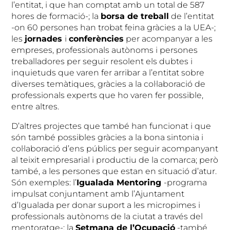
l’entitat, i que han comptat amb un total de 587
hores de formació-; la
borsa de treball
de l’entitat
-on 60 persones han trobat feina gràcies a la UEA-;
les
jornades
i
conferències
per acompanyar a les
empreses, professionals autònoms i persones
treballadores per seguir resolent els dubtes i
inquietuds que varen fer arribar a l’entitat sobre
diverses temàtiques, gràcies a la col·laboració de
professionals experts que ho varen fer possible,
entre altres.
D’altres projectes que també han funcionat i que
són també possibles gràcies a la bona sintonia i
col·laboració d’ens públics per seguir acompanyant
al teixit empresarial i productiu de la comarca; però
també, a les persones que estan en situació d’atur.
Són exemples: l’
Igualada Mentoring
-programa
impulsat conjuntament amb l’Ajuntament
d’Igualada per donar suport a les micropimes i
professionals autònoms de la ciutat a través del
mentoratge-; la
Setmana de l’Ocupació
-també