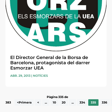
El Director General de la Borsa de
Barcelona, protagonista del darrer
Esmorzar UEA
ABR. 29, 2013
|
NOTÍCIES
Pàgina 335 de
383
<Primera
<
...
10
20
...
334
335
336