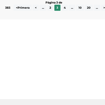
Pàgina 3 de
383
<Primera
<
...
2
3
4
...
10
20
...
Subscriu-te a la UEA Magazine, publicació
electrònica periòdica amb informació sobre
l’actualitat empresarial de la comarca.
He llegit i accepto la poítica de privacitat
ENVIAR