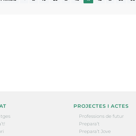
ne, publicació
nformació sobre
la comarca.
He llegit 
AT
PROJECTES I ACTES
tges
Professions de futur
’t!
Prepara’t
ri
Prepara’t Jove