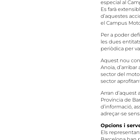
especial al Camp
Es farà extensib
d’aquestes accio
el Campus Moto
Per a poder defi
les dues entita
periòdica per val
Aquest nou conv
Anoia, d’arribar
sector del motor
sector aprofita
Arran d’aquest 
Província de Ba
d’informació, a
adreçar-se sens
Opcions i serv
Els representan
Barcelona han po