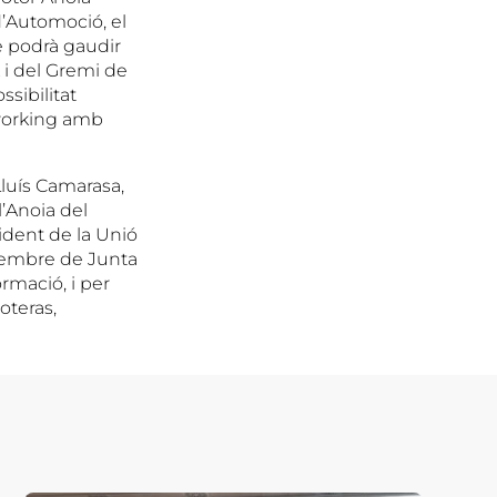
 d’Automoció, el
ue podrà gaudir
 i del Gremi de
ssibilitat
tworking amb
Lluís Camarasa,
l’Anoia del
ident de la Unió
 membre de Junta
rmació, i per
oteras,