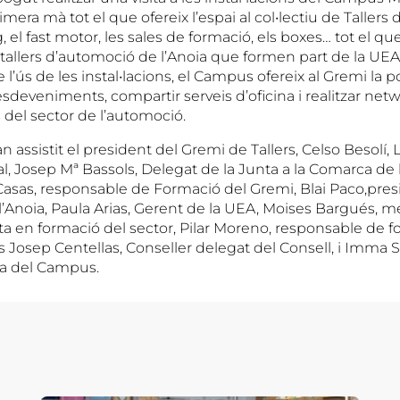
mera mà tot el que ofereix l’espai al col•lectiu de Tallers
ng, el fast motor, les sales de formació, els boxes… tot el q
e tallers d’automoció de l’Anoia que formen part de la UEA
 l’ús de les instal•lacions, el Campus ofereix al Gremi la po
esdeveniments, compartir serveis d’oficina i realitzar ne
 del sector de l’automoció.
n assistit el president del Gremi de Tallers, Celso Besolí, 
l, Josep Mª Bassols, Delegat de la Junta a la Comarca de 
sas, responsable de Formació del Gremi, Blai Paco,pres
l’Anoia, Paula Arias, Gerent de la UEA, Moises Bargués,
ta en formació del sector, Pilar Moreno, responsable de fo
 Josep Centellas, Conseller delegat del Consell, i Imma S
ca del Campus.