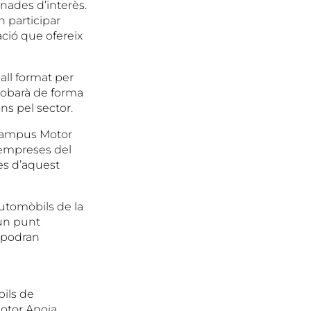
rnades d’interès.
n participar
ació que ofereix
all format per
trobarà de forma
ons pel sector.
 Campus Motor
i empreses del
ses d’aquest
utomòbils de la
 un punt
i podran
bils de
Motor Anoia