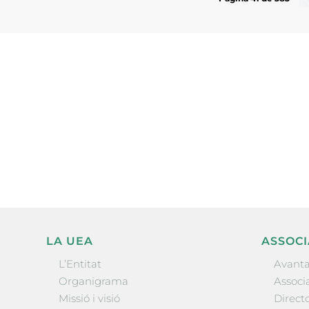
Subscriu-te a la UEA Magazi
electrònica periòdica amb i
l’actualitat empresarial de 
LA UEA
ASSOCI
L’Entitat
Avanta
Organigrama
Associa
Missió i visió
Directo