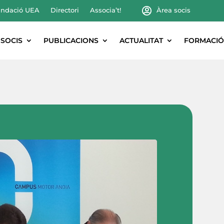
ndació UEA
Directori
Associa’t!
Àrea socis
SOCIS
PUBLICACIONS
ACTUALITAT
FORMACIÓ