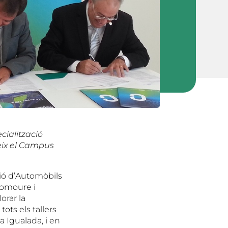
cialització
reix el Campus
ció d’Automòbils
romoure i
orar la
ots els tallers
a Igualada, i en