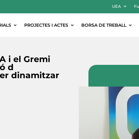
UEA
Fu
RIALS
PROJECTES I ACTES
BORSA DE TREBALL
A i el Gremi
ió d
er dinamitzar