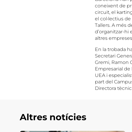
coneixent de pri
circuit, el karti
el col•lectius d
Tallers. A més de
d’organitzar-hi 
altres empreses
En la trobada ha
Secretari Genera
Gremi, Ramon Ca
Empresarial de 
UEA i especialis
part del Campus
Directora tècni
Altres notícies