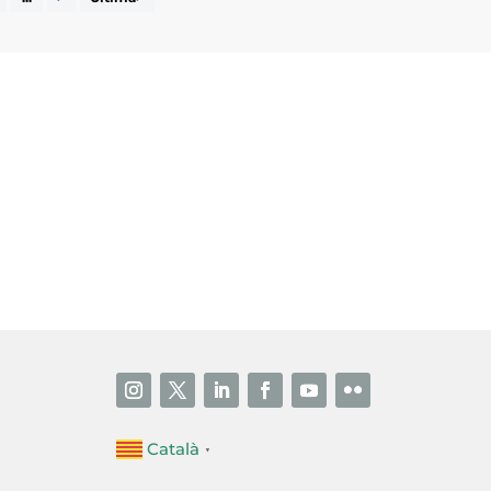
i accepto la poítica de privacitat
ENVIAR
Català
▼