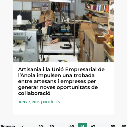
Artisania i la Unió Empresarial de
l’Anoia impulsen una trobada
entre artesans i empreses per
generar noves oportunitats de
col·laboració
JUNY 3, 2025
|
NOTÍCIES
<Primera
<
...
10
20
...
40
41
42
...
50
60