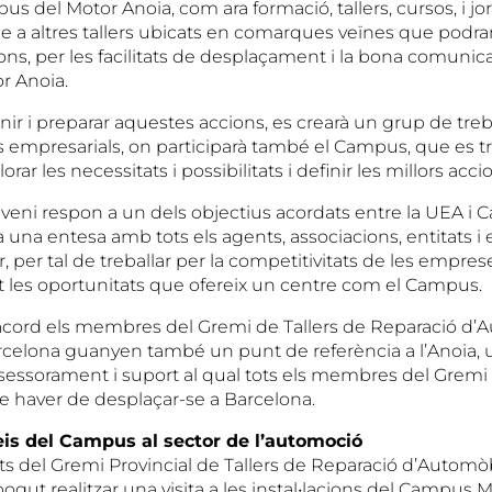
us del Motor Anoia, com ara formació, tallers, cursos, i jo
le a altres tallers ubicats en comarques veïnes que podra
ns, per les facilitats de desplaçament i la bona comunic
r Anoia.
nir i preparar aquestes accions, es crearà un grup de treb
ts empresarials, on participarà també el Campus, que es 
orar les necessitats i possibilitats i definir les millors acci
eni respon a un dels objectius acordats entre la UEA i
 a una entesa amb tots els agents, associacions, entitats 
, per tal de treballar per la competitivitats de les empre
nt les oportunitats que ofereix un centre com el Campus.
acord els membres del Gremi de Tallers de Reparació d’A
rcelona guanyen també un punt de referència a l’Anoia,
ssessorament i suport al qual tots els membres del Grem
e haver de desplaçar-se a Barcelona.
eis del Campus al sector de l’automoció
ts del Gremi Provincial de Tallers de Reparació d’Automò
gut realitzar una visita a les instal•lacions del Campus 