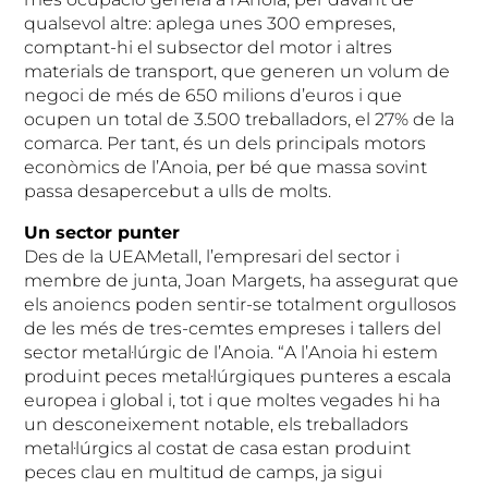
qualsevol altre: aplega unes 300 empreses,
comptant-hi el subsector del motor i altres
materials de transport, que generen un volum de
negoci de més de 650 milions d’euros i que
ocupen un total de 3.500 treballadors, el 27% de la
comarca. Per tant, és un dels principals motors
econòmics de l’Anoia, per bé que massa sovint
passa desapercebut a ulls de molts.
Un sector punter
Des de la UEAMetall, l’empresari del sector i
membre de junta, Joan Margets, ha assegurat que
els anoiencs poden sentir-se totalment orgullosos
de les més de tres-cemtes empreses i tallers del
sector metal·lúrgic de l’Anoia. “A l’Anoia hi estem
produint peces metal·lúrgiques punteres a escala
europea i global i, tot i que moltes vegades hi ha
un desconeixement notable, els treballadors
metal·lúrgics al costat de casa estan produint
peces clau en multitud de camps, ja sigui