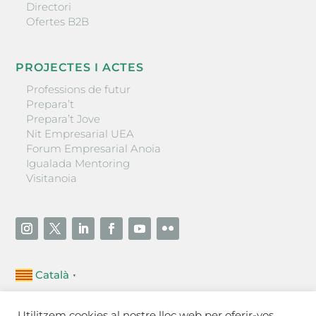
Directori
Ofertes B2B
PROJECTES I ACTES
Professions de futur
Prepara’t
Prepara’t Jove
Nit Empresarial UEA
Forum Empresarial Anoia
Igualada Mentoring
Visitanoia
Català
▼
Unió Empresarial de l’Anoia (UEA)
Utilitzem cookies al nostre lloc web per oferir-vos