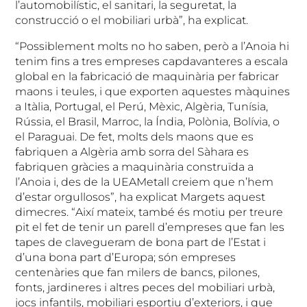
l’automobilístic, el sanitari, la seguretat, la
construcció o el mobiliari urbà”, ha explicat.
“Possiblement molts no ho saben, però a l’Anoia hi
tenim fins a tres empreses capdavanteres a escala
global en la fabricació de maquinària per fabricar
maons i teules, i que exporten aquestes màquines
a Itàlia, Portugal, el Perú, Mèxic, Algèria, Tunísia,
Rússia, el Brasil, Marroc, la Índia, Polònia, Bolívia, o
el Paraguai. De fet, molts dels maons que es
fabriquen a Algèria amb sorra del Sàhara es
fabriquen gràcies a maquinària construïda a
l’Anoia i, des de la UEAMetall creiem que n’hem
d’estar orgullosos”, ha explicat Margets aquest
dimecres. “Així mateix, també és motiu per treure
pit el fet de tenir un parell d’empreses que fan les
tapes de clavegueram de bona part de l’Estat i
d’una bona part d’Europa; són empreses
centenàries que fan milers de bancs, pilones,
fonts, jardineres i altres peces del mobiliari urbà,
jocs infantils, mobiliari esportiu d’exteriors, i que