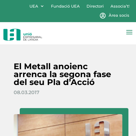
UEA
Fundació UEA
Directori
Associa’t!
Àrea socis
El Metall anoienc
arrenca la segona fase
del seu Pla d’Acció
08.03.2017