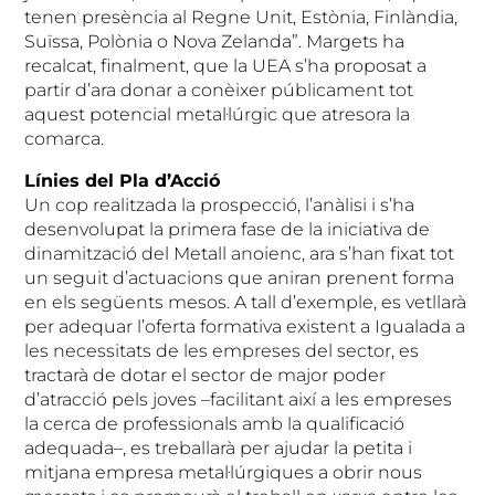
tenen presència al Regne Unit, Estònia, Finlàndia,
Suïssa, Polònia o Nova Zelanda”. Margets ha
recalcat, finalment, que la UEA s’ha proposat a
partir d’ara donar a conèixer públicament tot
aquest potencial metal·lúrgic que atresora la
comarca.
Línies del Pla d’Acció
Un cop realitzada la prospecció, l’anàlisi i s’ha
desenvolupat la primera fase de la iniciativa de
dinamització del Metall anoienc, ara s’han fixat tot
un seguit d’actuacions que aniran prenent forma
en els següents mesos. A tall d’exemple, es vetllarà
per adequar l’oferta formativa existent a Igualada a
les necessitats de les empreses del sector, es
tractarà de dotar el sector de major poder
d’atracció pels joves –facilitant així a les empreses
la cerca de professionals amb la qualificació
adequada–, es treballarà per ajudar la petita i
mitjana empresa metal·lúrgiques a obrir nous