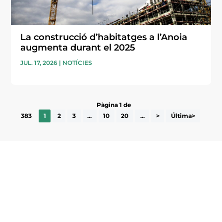
La construcció d’habitatges a l’Anoia
augmenta durant el 2025
JUL. 17, 2026
|
NOTÍCIES
Pàgina 1 de
383
1
2
3
...
10
20
...
>
Última>
Subscriu-te a la UEA Magazine, publicació
electrònica periòdica amb informació sobre
l’actualitat empresarial de la comarca.