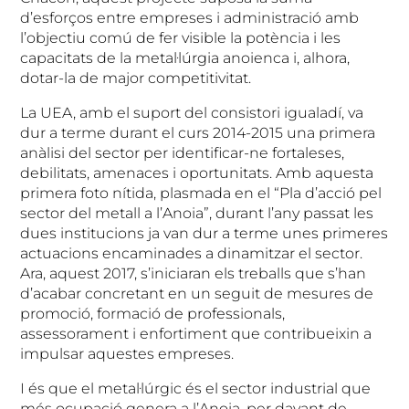
d’esforços entre empreses i administració amb
l’objectiu comú de fer visible la potència i les
capacitats de la metal·lúrgia anoienca i, alhora,
dotar-la de major competitivitat.
La UEA, amb el suport del consistori igualadí, va
dur a terme durant el curs 2014-2015 una primera
anàlisi del sector per identificar-ne fortaleses,
debilitats, amenaces i oportunitats. Amb aquesta
primera foto nítida, plasmada en el “Pla d’acció pel
sector del metall a l’Anoia”, durant l’any passat les
dues institucions ja van dur a terme unes primeres
actuacions encaminades a dinamitzar el sector.
Ara, aquest 2017, s’iniciaran els treballs que s’han
d’acabar concretant en un seguit de mesures de
promoció, formació de professionals,
assessorament i enfortiment que contribueixin a
impulsar aquestes empreses.
I és que el metal·lúrgic és el sector industrial que
més ocupació genera a l’Anoia, per davant de