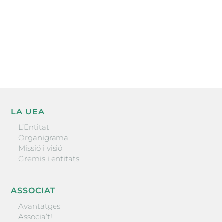
He llegit i accepto la poítica de privacitat
ENVIAR
LA UEA
L’Entitat
Organigrama
Missió i visió
Gremis i entitats
ASSOCIAT
Avantatges
Associa’t!