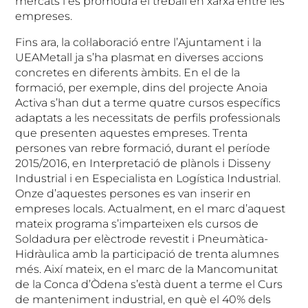
mercats i es promourà el treball en xarxa entre les
empreses.
Fins ara, la col·laboració entre l’Ajuntament i la
UEAMetall ja s’ha plasmat en diverses accions
concretes en diferents àmbits. En el de la
formació, per exemple, dins del projecte Anoia
Activa s’han dut a terme quatre cursos específics
adaptats a les necessitats de perfils professionals
que presenten aquestes empreses. Trenta
persones van rebre formació, durant el període
2015/2016, en Interpretació de plànols i Disseny
Industrial i en Especialista en Logística Industrial.
Onze d’aquestes persones es van inserir en
empreses locals. Actualment, en el marc d’aquest
mateix programa s’imparteixen els cursos de
Soldadura per elèctrode revestit i Pneumàtica-
Hidràulica amb la participació de trenta alumnes
més. Així mateix, en el marc de la Mancomunitat
de la Conca d’Òdena s’està duent a terme el Curs
de manteniment industrial, en què el 40% dels