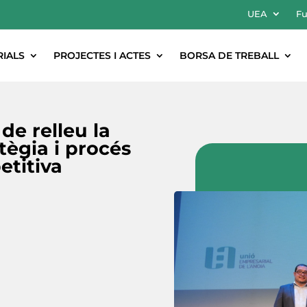
UEA
Fu
RIALS
PROJECTES I ACTES
BORSA DE TREBALL
de relleu la
tègia i procés
etitiva