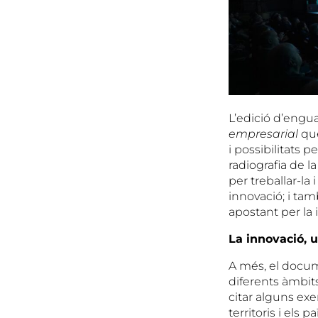
L’edició d’engu
empresarial
que
i possibilitats p
radiografia de 
per treballar-l
innovació; i ta
apostant per la 
La innovació, 
A més, el docum
diferents àmbits
citar alguns exe
territoris i els 