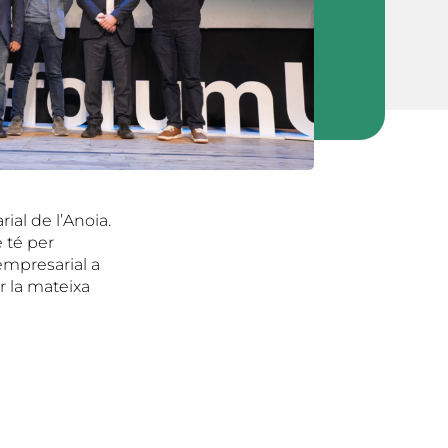
ial de l’Anoia.
 té per
empresarial a
r la mateixa