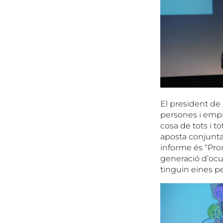
El president de 
persones i empr
cosa de tots i 
aposta conjunta 
informe és “Pro
generació d’ocu
tinguin eines per