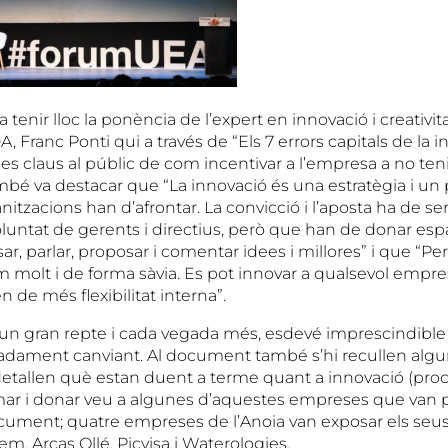
tenir lloc la ponència de l’expert en innovació i creativita
, Franc Ponti qui a través de “Els 7 errors capitals de la in
les claus al públic de com incentivar a l’empresa a no teni
mbé va destacar que “La innovació és una estratègia i un
itzacions han d’afrontar. La convicció i l’aposta ha de se
voluntat de gerents i directius, però que han de donar espa
r, parlar, proposar i comentar idees i millores” i que “Pe
molt i de forma sàvia. Es pot innovar a qualsevol empresa
de més flexibilitat interna”.
 un gran repte i cada vegada més, esdevé imprescindible 
madament canviant. Al document també s’hi recullen al
detallen què estan duent a terme quant a innovació (proc
ar i donar veu a algunes d’aquestes empreses que van pa
cument; quatre empreses de l’Anoia van exposar els seus 
em, Arcas Ollé, Picvisa i Waterologies.