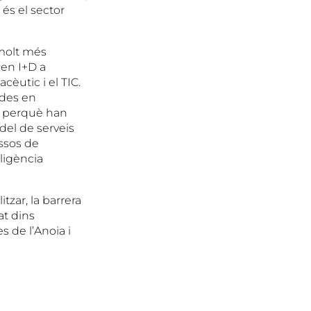
 és el sector
molt més
 en I+D a
cèutic i el TIC.
ades en
i perquè han
del de serveis
ssos de
·ligència
tzar, la barrera
at dins
 de l’Anoia i