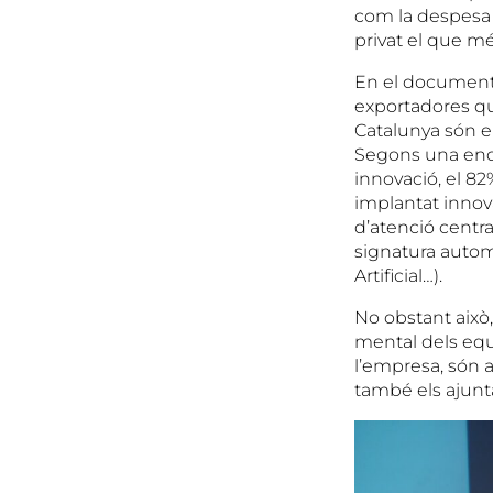
com la despesa e
privat el que mé
En el document
exportadores qu
Catalunya són el
Segons una enq
innovació, el 8
implantat innov
d’atenció centr
signatura automa
Artificial…).
No obstant això,
mental dels equi
l’empresa, són 
també els ajunt