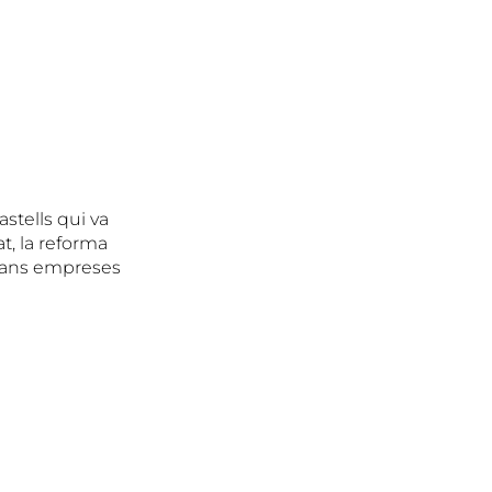
stells qui va
t, la reforma
 grans empreses