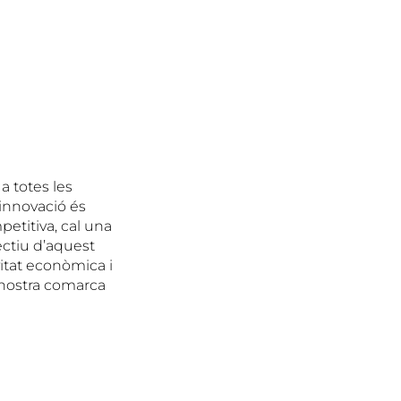
a totes les
 innovació és
etitiva, cal una
ectiu d’aquest
itat econòmica i
 nostra comarca