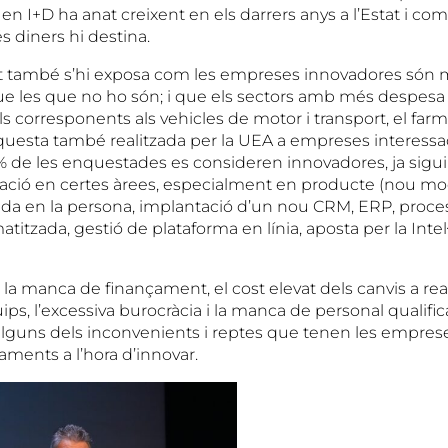
n I+D ha anat creixent en els darrers anys a l’Estat i com
s diners hi destina.
 també s’hi exposa com les empreses innovadores són 
e les que no ho són; i que els sectors amb més despesa
s corresponents als vehicles de motor i transport, el farma
uesta també realitzada per la UEA a empreses interess
2% de les enquestades es consideren innovadores, ja sigu
ació en certes àrees, especialment en producte (nou mo
ada en la persona, implantació d’un nou CRM, ERP, proce
titzada, gestió de plataforma en línia, aposta per la Intel
 la manca de finançament, el cost elevat dels canvis a reali
ps, l’excessiva burocràcia i la manca de personal qualific
alguns dels inconvenients i reptes que tenen les empreses
aments a l’hora d’innovar.