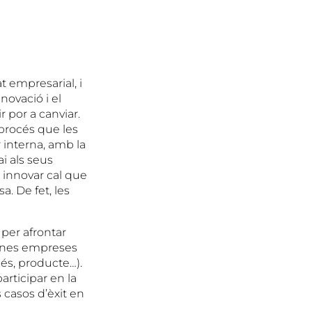
t empresarial, i
novació i el
r por a canviar.
 procés que les
r interna, amb la
i als seus
r innovar cal que
. De fet, les
per afrontar
gunes empreses
és, producte…).
rticipar en la
casos d’èxit en