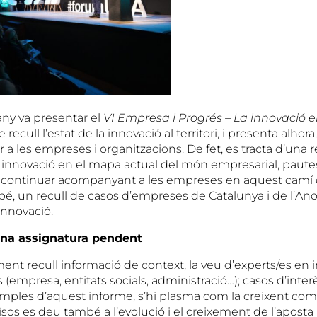
any va presentar el
VI Empresa i Progrés – La innovació e
 recull l’estat de la innovació al territori, i presenta alhora
er a les empreses i organitzacions. De fet, es tracta d’una r
la innovació en el mapa actual del món empresarial, paute
a i continuar acompanyant a les empreses en aquest camí 
mbé, un recull de casos d’empreses de Catalunya i de l’An
innovació.
una assignatura pendent
ent recull informació de context, la veu d’experts/es en 
 (empresa, entitats socials, administració…); casos d’interè
mples d’aquest informe, s’hi plasma com la creixent comp
països es deu també a l’evolució i el creixement de l’aposta