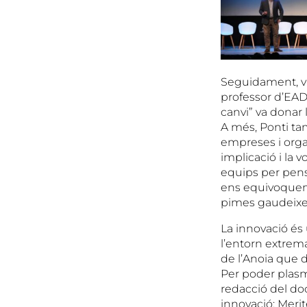
Seguidament, va 
professor d’EADA
canvi” va donar 
A més, Ponti ta
empreses i organ
implicació i la 
equips per pensa
ens equivoquem 
pimes gaudeixen 
La innovació és
l’entorn extre
de l’Anoia que 
Per poder plasm
redacció del do
innovació: Merit