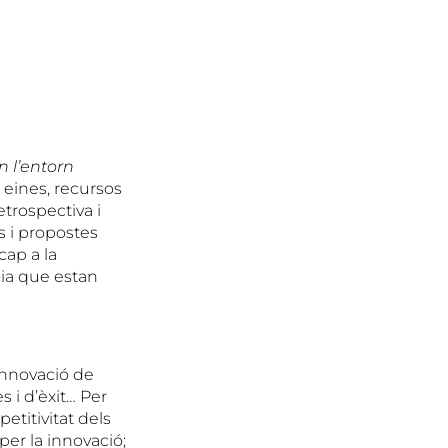
n l’entorn
, eines, recursos
etrospectiva i
s i propostes
cap a la
oia que estan
innovació de
s i d’èxit… Per
etitivitat dels
 per la innovació;