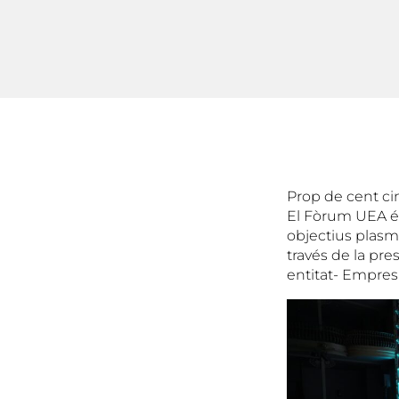
Prop de cent cin
El Fòrum UEA és
objectius plasma
través de la pre
entitat- Empresa