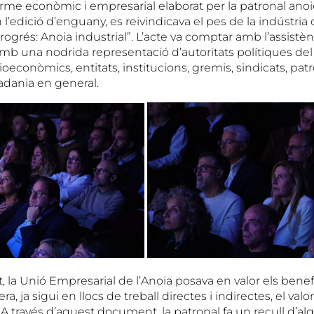
forme econòmic i empresarial elaborat per la patronal an
n l’edició d’enguany, es reivindicava el pes de la indústr
rogrés: Anoia industrial”. L’acte va comptar amb l’assist
b una nodrida representació d’autoritats polítiques del te
ioeconòmics, entitats, institucions, gremis, sindicats, patr
adania en general.
, la Unió Empresarial de l’Anoia posava en valor els bene
a, ja sigui en llocs de treball directes i indirectes, el valor
al. A través d’aquest document, la patronal fa un recull d’a