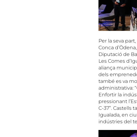
Per la seva part
Conca d’Òdena, M
Diputació de Ba
Les Comes d’Igu
aliança municipa
dels emprenedors,
també es va mos
administrativa: “
Enfortir la indú
pressionant l’Es
C-37”. Castells 
Igualada, en ciu
indústries del ter