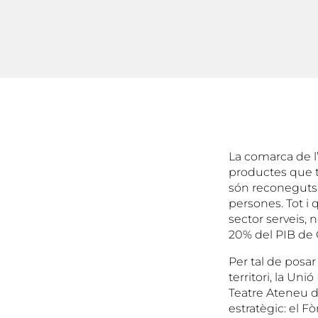
La comarca de l’
productes que t
són reconeguts n
persones. Tot i
sector serveis, n
20% del PIB de 
Per tal de posar
territori, la Un
Teatre Ateneu d
estratègic: el F