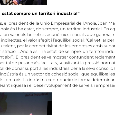
a estat sempre un territori industrial”
s, el president de la Unió Empresarial de l’Anoia, Joan Ma
oia és i ha estat, de sempre, un territori industrial. En aq
 en valor els beneficis econòmics i socials que genera, e
 indirectes, el valor afegit i l’equilibri social: “Cal vetllar p
eu talent, per la competitivitat de les empreses amb suport 
nistració. L’Anoia és i ha estat, de sempre, un territori indus
nt així”. El president es va mostrar contundent reclamant
er tal de posar més facilitats, suavitzant la pressió normativ
tal de donar suport a les indústries per a la seva consolida
indústria és un vector de cohesió social, que equilibra les
els territoris. La indústria contribueix de forma determinant
rant riquesa i el desenvolupament de serveis i empreses 