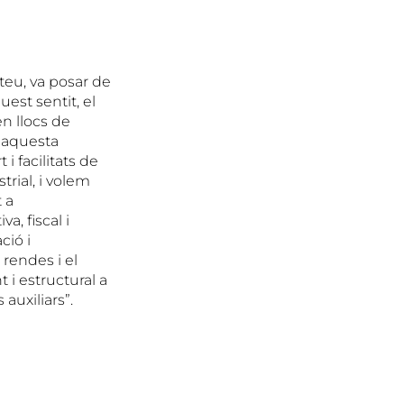
teu, va posar de
uest sentit, el
n llocs de
er aquesta
i facilitats de
trial, i volem
 a
a, fiscal i
ció i
 rendes i el
 i estructural a
auxiliars”.