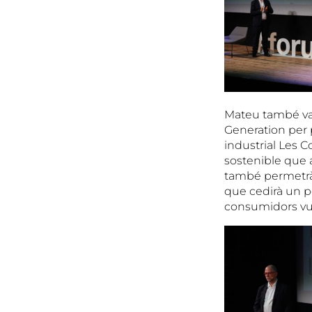
Mateu també va
Generation per 
industrial Les 
sostenible que a
també permetrà p
que cedirà un pe
consumidors vul