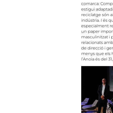
comarca: Comptar
estigui adaptada
reciclatge són a
indústria. I és 
especialment rel
un paper import
masculinitzat i 
relacionats amb 
de direcció i g
menys que els h
l’Anoia és del 3