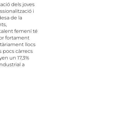
ació dels joves
sionalització i
desa de la
ts,
 talent femení té
tor fortament
tàriament llocs
ts pocs càrrecs
nyen un 17,3%
ndustrial a