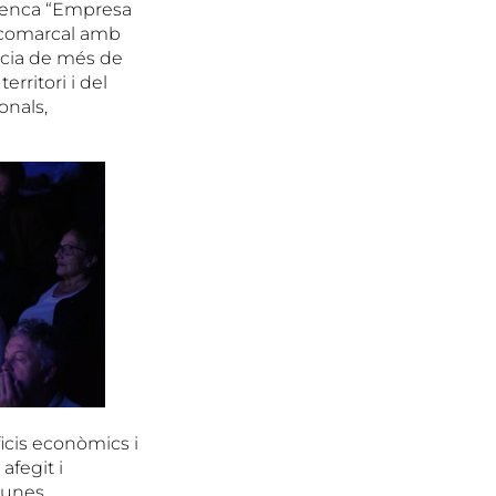
oienca “Empresa
ia comarcal amb
ència de més de
rritori i del
onals,
ficis econòmics i
 afegit i
lgunes