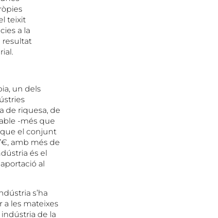
pròpies
l teixit
cies a la
 resultat
ial.
ia, un dels
ústries
a de riquesa, de
stable -més que
s que el conjunt
 d’€, amb més de
dústria és el
aportació al
ndústria s’ha
r a les mateixes
 indústria de la