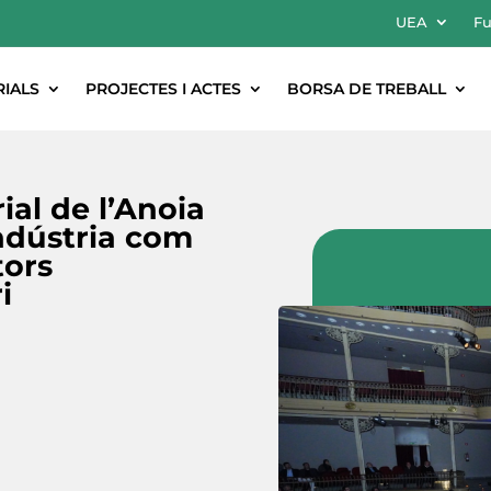
UEA
Fu
RIALS
PROJECTES I ACTES
BORSA DE TREBALL
ial de l’Anoia
ndústria com
tors
i