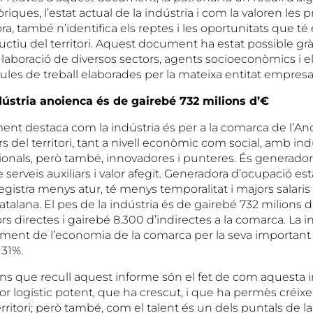
riques, l’estat actual de la indústria i com la valoren les 
a, també n’identifica els reptes i les oportunitats que té e
ductiu del territori. Aquest document ha estat possible grà
ol·laboració de diversos sectors, agents socioeconòmics i el
ules de treball elaborades per la mateixa entitat empresar
dústria anoienca és de gairebé 732 milions d’€
ent destaca com la indústria és per a la comarca de l’Ano
s del territori, tant a nivell econòmic com social, amb ind
cionals, però també, innovadores i punteres. És generador
de serveis auxiliars i valor afegit. Generadora d’ocupació e
 registra menys atur, té menys temporalitat i majors salari
atalana. El pes de la indústria és de gairebé 732 milions
rs directes i gairebé 8.300 d’indirectes a la comarca. La in
ment de l’economia de la comarca per la seva important 
 31%.
ons que recull aquest informe són el fet de com aquesta i
or logístic potent, que ha crescut, i que ha permès créixe
erritori; però també, com el talent és un dels puntals de la