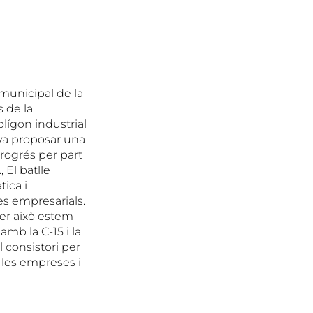
rmunicipal de la
s de la
lígon industrial
 va proposar una
progrés per part
 El batlle
ica i
ctes empresarials.
per això estem
amb la C-15 i la
l consistori per
a les empreses i