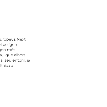
Europeus Next
l polígon
ígon més
, i que alhora
al seu entorn, ja
ltaica a