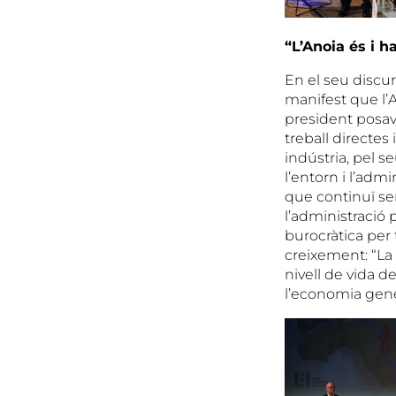
“L’Anoia és i h
En el seu discur
manifest que l’An
president posava
treball directes i
indústria, pel s
l’entorn i l’admi
que continuï se
l’administració p
burocràtica per 
creixement: “La 
nivell de vida d
l’economia gene