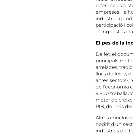
referències histò
empreses, i alhor
industrial i pro
participació i c
d’enquestes i ta
El pes de la in
De fet, el docum
principals motor
arrelades, tradi
llocs de feina, 
altres sectors-,
de l’economia c
9.800 treballado
motor de creixe
PIB, de més del
Altres conclusi
nodrit d’un sect
indústries del t