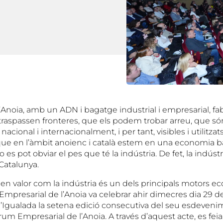
Anoia, amb un ADN i bagatge industrial i empresarial, fab
raspassen fronteres, que els podem trobar arreu, que só
acional i internacionalment, i per tant, visibles i utilitza
 que en l’àmbit anoienc i català estem en una economia b
o es pot obviar el pes que té la indústria. De fet, la indúst
Catalunya.
 en valor com la indústria és un dels principals motors e
ió Empresarial de l’Anoia va celebrar ahir dimecres dia 29
’Igualada la setena edició consecutiva del seu esdeven
òrum Empresarial de l’Anoia. A través d’aquest acte, es fei