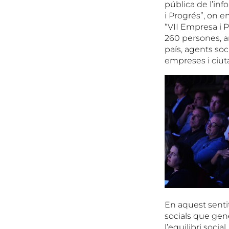
pública de l’in
i Progrés”, on e
“VII Empresa i P
260 persones, am
país, agents soc
empreses i ciut
En aquest sentit
socials que gener
l’equilibri soci