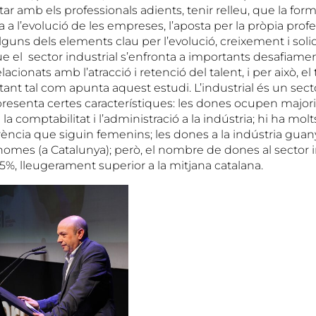
 amb els professionals adients, tenir relleu, que la form
 a l’evolució de les empreses, l’aposta per la pròpia profes
lguns dels elements clau per l’evolució, creixement i soli
que el sector industrial s’enfronta a importants desafiamen
acionats amb l’atracció i retenció del talent, i per això, el
ant tal com apunta aquest estudi. L’industrial és un sec
presenta certes característiques: les dones ocupen majori
la comptabilitat i l’administració a la indústria; hi ha mol
erència que siguin femenins; les dones a la indústria gua
omes (a Catalunya); però, el nombre de dones al sector i
1,5%, lleugerament superior a la mitjana catalana.