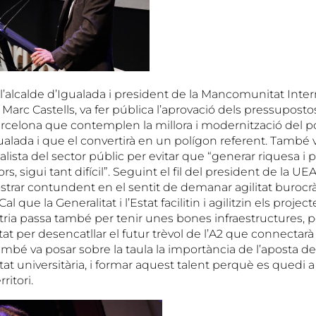
, l’alcalde d’Igualada i president de la Mancomunitat Inte
arc Castells, va fer pública l’aprovació dels pressuposto
rcelona que contemplen la millora i modernització del po
alada i que el convertirà en un polígon referent. També
lista del sector públic per evitar que “generar riquesa i 
 sigui tant difícil”. Seguint el fil del president de la UEA,
trar contundent en el sentit de demanar agilitat burocràt
Cal que la Generalitat i l’Estat facilitin i agilitzin els proje
stria passa també per tenir unes bones infraestructures, 
tat per desencatllar el futur trèvol de l’A2 que connectarà 
també va posar sobre la taula la importància de l’aposta de
tat universitària, i formar aquest talent perquè es quedi 
ritori.