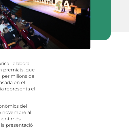
rica i elabora
n premiats, que
ts per milions de
asada en el
ria representa el
conòmics del
 de novembre al
iment més
a la presentació