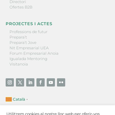
Directori
Ofertes B2B
PROJECTES I ACTES
Professions de futur
Prepara’t
Prepara’t Jove
Nit Empresarial UEA
Forum Empresarial Anoia
Igualada Mentoring
Visitanoia
Català
▼
Unió Empresarial de l’Anoia (UEA)
Utilitzem cookies al nostre lloc web per oferir-vos