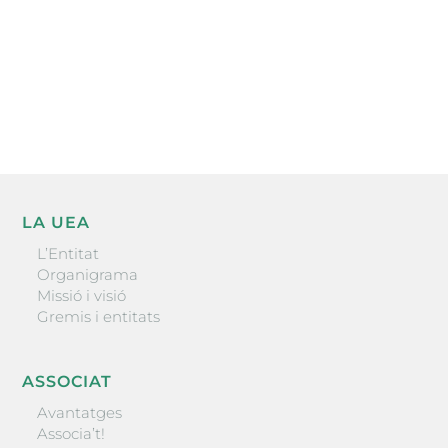
He llegit i accepto la poítica de privacitat
ENVIAR
LA UEA
L’Entitat
Organigrama
Missió i visió
Gremis i entitats
ASSOCIAT
Avantatges
Associa’t!