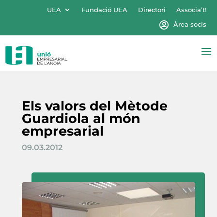
UEA
Fundació UEA
Directori
Associa’t!
Àrea socis
Els valors del Mètode
Guardiola al món
empresarial
09.03.2012