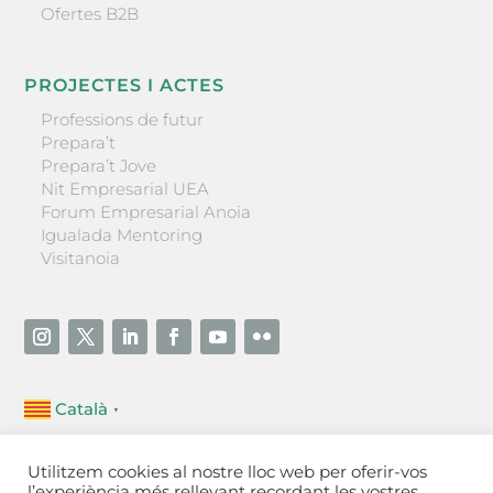
Ofertes B2B
PROJECTES I ACTES
Professions de futur
Prepara’t
Prepara’t Jove
Nit Empresarial UEA
Forum Empresarial Anoia
Igualada Mentoring
Visitanoia
Català
▼
Unió Empresarial de l’Anoia (UEA)
Utilitzem cookies al nostre lloc web per oferir-vos
Ctra. de Manresa, 131, 08700 – Igualada
(Barcelona)
l’experiència més rellevant recordant les vostres