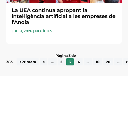
La UEA continua apropant la
intel·ligència artificial a les empreses de
l’Anoia
JUL. 9, 2026
|
NOTÍCIES
Pàgina 3 de
383
<Primera
<
...
2
3
4
...
10
20
...
Subscriu-te a la UEA Magazine, publicació
electrònica periòdica amb informació sobre
l’actualitat empresarial de la comarca.