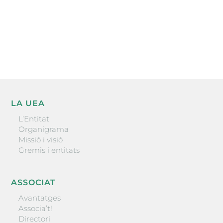
He llegit i accepto la poítica de privacitat
ENVIAR
LA UEA
L’Entitat
Organigrama
Missió i visió
Gremis i entitats
ASSOCIAT
Avantatges
Associa’t!
Directori