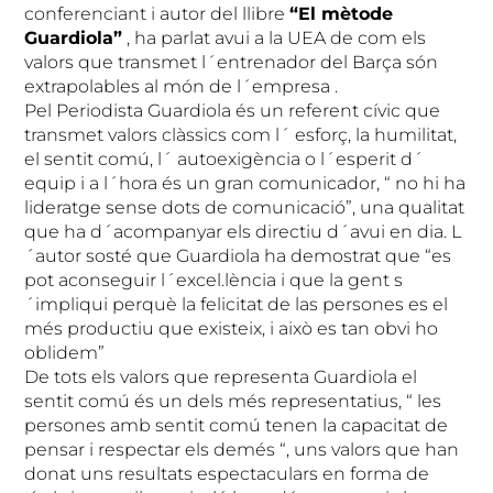
conferenciant i autor del llibre
“El mètode
Guardiola”
, ha parlat avui a la UEA de com els
valors que transmet l´entrenador del Barça són
extrapolables al món de l´empresa .
Pel Periodista Guardiola és un referent cívic que
transmet valors clàssics com l´ esforç, la humilitat,
el sentit comú, l´ autoexigència o l´esperit d´
equip i a l´hora és un gran comunicador, “ no hi ha
lideratge sense dots de comunicació”, una qualitat
que ha d´acompanyar els directiu d´avui en dia. L
´autor sosté que Guardiola ha demostrat que “es
pot aconseguir l´excel.lència i que la gent s
´impliqui perquè la felicitat de las persones es el
més productiu que existeix, i això es tan obvi ho
oblidem”
De tots els valors que representa Guardiola el
sentit comú és un dels més representatius, “ les
persones amb sentit comú tenen la capacitat de
pensar i respectar els demés “, uns valors que han
donat uns resultats espectaculars en forma de