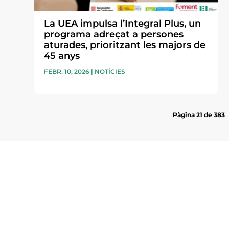
La UEA impulsa l’Integral Plus, un
programa adreçat a persones
aturades, prioritzant les majors de
45 anys
FEBR. 10, 2026
|
NOTÍCIES
Pàgina 21 de 383
Subscriu-te a la UEA Magazi
electrònica periòdica amb i
l’actualitat empresarial de 