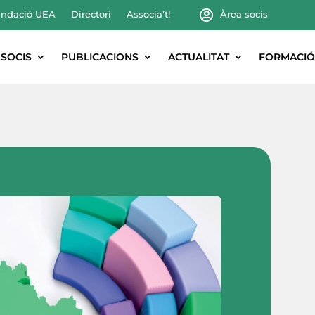
ndació UEA
Directori
Associa’t!
Àrea socis
SOCIS
PUBLICACIONS
ACTUALITAT
FORMACIÓ