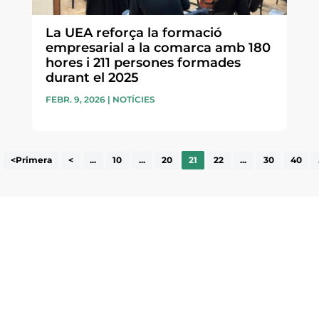
La UEA reforça la formació
empresarial a la comarca amb 180
hores i 211 persones formades
durant el 2025
FEBR. 9, 2026
|
NOTÍCIES
<Primera
<
...
10
...
20
21
22
...
30
40
ne, publicació
nformació sobre
la comarca.
He llegit 