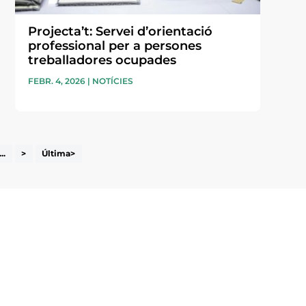
Projecta’t: Servei d’orientació
professional per a persones
treballadores ocupades
FEBR. 4, 2026
|
NOTÍCIES
...
>
Última>
i accepto la poítica de privacitat