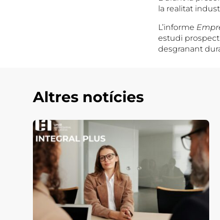
la realitat indus
L’informe
Empre
estudi prospecti
desgranant dura
Altres notícies