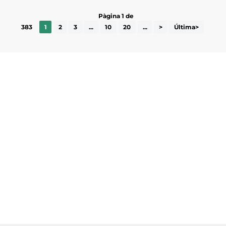
Pàgina 1 de
383
1
2
3
...
10
20
...
>
Última>
Subscriu-te a la UEA Magazine, publicació
electrònica periòdica amb informació sobre
l’actualitat empresarial de la comarca.
He llegit i accepto la poítica de privacitat
ENVIAR