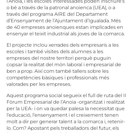
l’Anoia, i les escoles interessades poden inscriure’s
o bé a través de la patronal anoienca (UEA), o a
través del programa AIRE del Departament
d’Ensenyament de l’Ajuntament d’Igualada. Més
de 40 empreses anoienques estan implicades en
ensenyar el teixit industrial als joves de la comarca.
El projecte inclou xerrades dels empresaris a les
escoles i també visites dels alumnes a les
empreses del nostre territori perquè puguin
copsar la realitat del món laboral i empresarial de
ben a prop. Així com també tallers sobre les
competències bàsiques i professionals més
valorades per les empreses.
Aquest programa social segueix el full de ruta del II
Fòrum Empresarial de l’Anoia -organitzat i realitzat
per la UEA- i on va quedar palesa la necessitat que
l’educació, l’ensenyament i el creixement tenen
molt a dir per generar talent a la comarca i, retenir-
lo. Com? Apostant pels treballadors del futur, els