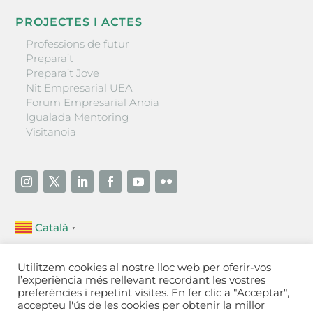
PROJECTES I ACTES
Professions de futur
Prepara’t
Prepara’t Jove
Nit Empresarial UEA
Forum Empresarial Anoia
Igualada Mentoring
Visitanoia
Català
▼
Unió Empresarial de l’Anoia (UEA)
Utilitzem cookies al nostre lloc web per oferir-vos
Ctra. de Manresa, 131, 08700 – Igualada
(Barcelona)
l’experiència més rellevant recordant les vostres
Tel 93 805 22 92
preferències i repetint visites. En fer clic a "Acceptar",
accepteu l'ús de les cookies per obtenir la millor