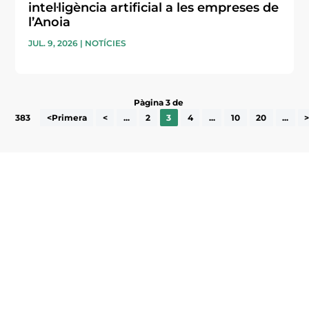
intel·ligència artificial a les empreses de
l’Anoia
JUL. 9, 2026
|
NOTÍCIES
Pàgina 3 de
383
<Primera
<
...
2
3
4
...
10
20
...
Subscriu-te a la UEA Magazine, publicació
electrònica periòdica amb informació sobre
l’actualitat empresarial de la comarca.
He llegit i accepto la poítica de privacitat