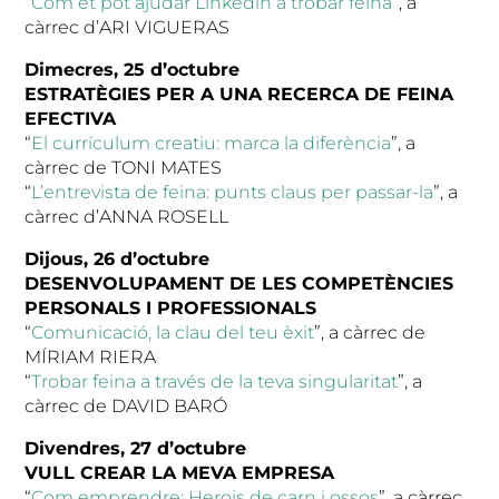
“
Com et pot ajudar Linkedin a trobar feina
”, a
càrrec d’ARI VIGUERAS
Dimecres, 25 d’octubre
ESTRATÈGIES PER A UNA RECERCA DE FEINA
EFECTIVA
“
El currículum creatiu: marca la diferència
”, a
càrrec de TONI MATES
“
L’entrevista de feina: punts claus per passar-la
”, a
càrrec d’ANNA ROSELL
Dijous, 26 d’octubre
DESENVOLUPAMENT DE LES COMPETÈNCIES
PERSONALS I PROFESSIONALS
“
Comunicació, la clau del teu èxit
”, a càrrec de
MÍRIAM RIERA
“
Trobar feina a través de la teva singularitat
”, a
càrrec de DAVID BARÓ
Divendres, 27 d’octubre
VULL CREAR LA MEVA EMPRESA
“
Com emprendre: Herois de carn i ossos
”, a càrrec