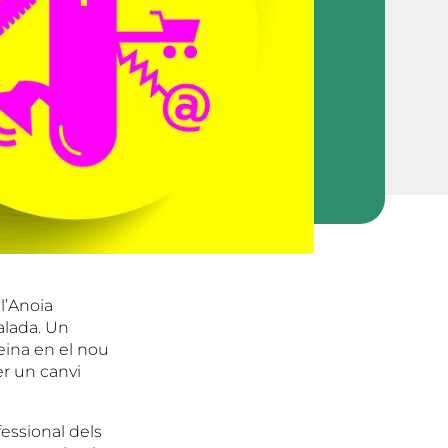
l’Anoia
alada. Un
feina en el nou
er un canvi
essional dels