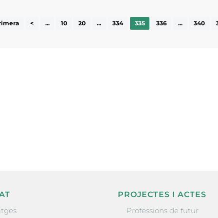
rimera
<
...
10
20
...
334
335
336
...
340
ne, publicació
nformació sobre
la comarca.
He llegit 
AT
PROJECTES I ACTES
tges
Professions de futur