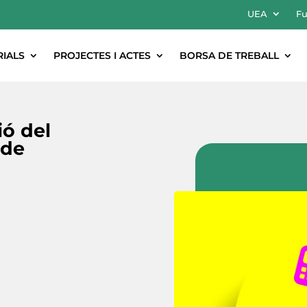
UEA
Fu
RIALS
PROJECTES I ACTES
BORSA DE TREBALL
ió del
 de