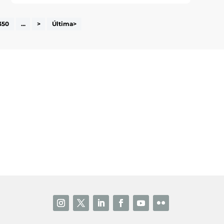
350
...
>
Última>
i accepto la poítica de privacitat
ENVIAR