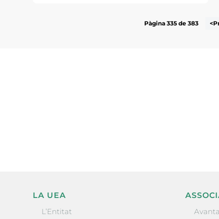
Pàgina 335 de 383
<P
Subscriu-te a la UEA Magazi
electrònica periòdica amb i
l’actualitat empresarial de 
LA UEA
ASSOCI
L’Entitat
Avanta