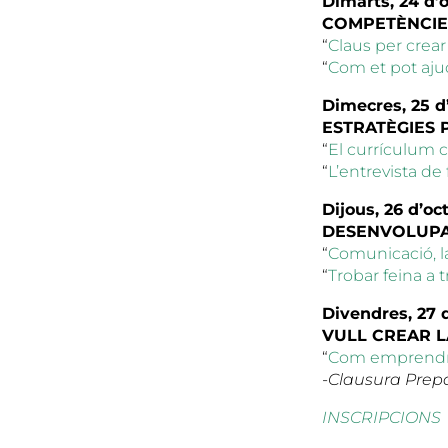
Dimarts, 24 d’
COMPETÈNCIES
“
Claus per crear 
“
Com et pot ajud
Dimecres, 25 d
ESTRATÈGIES 
“
El currículum c
“
L’entrevista de
Dijous, 26 d’oc
DESENVOLUPA
“
Comunicació, la
“
Trobar feina a t
Divendres, 27 
VULL CREAR 
“
Com emprendre:
-Clausura Prepa
INSCRIPCIONS