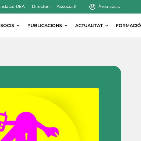
ndació UEA
Directori
Associa’t!
Àrea socis
SOCIS
PUBLICACIONS
ACTUALITAT
FORMACIÓ