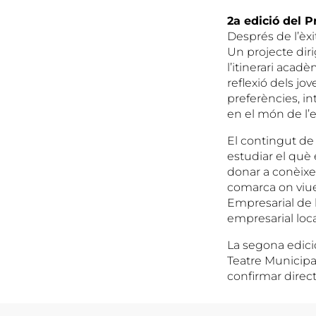
2a edició del P
Després de l’èxi
Un projecte diri
l’itinerari aca
reflexió dels jo
preferències, in
en el món de l’
El contingut de 
estudiar el què e
donar a conèixer
comarca on viue
Empresarial de l
empresarial loca
La segona edició
Teatre Municipal
confirmar direc