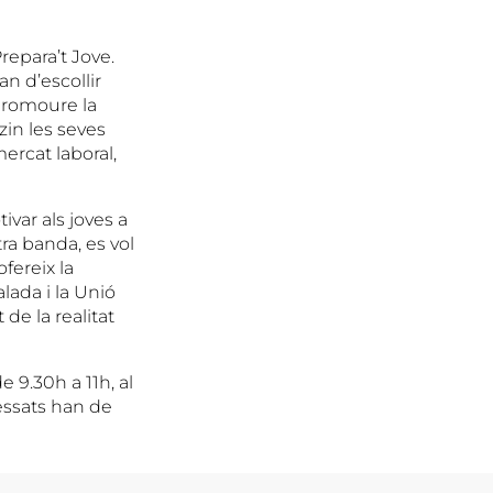
repara’t Jove.
n d’escollir
 promoure la
zin les seves
mercat laboral,
var als joves a
tra banda, es vol
fereix la
lada i la Unió
de la realitat
e 9.30h a 11h, al
ressats han de