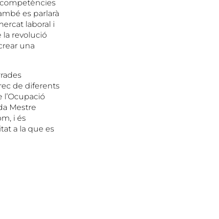
 i competències
També es parlarà
ercat laboral i
 la revolució
 crear una
rrades
rec de diferents
e l’Ocupació
uda Mestre
m, i és
vitat a la que es