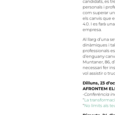
candidats, es tr
personals i pro
com superar una 
els canvis que e
4.0. I es farà u
empresa.
Al llarg d’una s
dinàmiques i tal
professionals e
d’enguany canvia
Muntaner, 86, d’
necessari fer in
vol assistir o tr
Dilluns, 23 d’o
AFRONTEM EL
-Conferència i
“
La transformaci
“
No límits als te