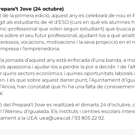
repara’t Jove (24 octubre)
t de la primera edició, aquest any es celebrarà de nou el P
git als estudiants de 4t d’ESO (curs en què els alumnes ha
dèmic-professional que volen seguir estudiant) que busca
ves sobre el seu futur professional, ajudant-los a què analit
teressos, vocacions, motivacions i la seva projecció en el 
empresa i l’emprenedoria.
la jornada d’aquest any està enfocada d’una banda, a moti
ls apassiona i ajudar-los a perdre la por a decidir. I de l’al
 quins sectors econòmics i quines oportunitats laborals o
n. I és que sobre aquest darrer punt, l’Ajuntament d’Igua
’Anoia, han constatat que hi ha una falta de coneixement 
l.
 del Prepara’t Jove es realitzarà el dimarts 24 d’octubre, d
 l’Ateneu d’Igualada. Els instituts i centres escolars inte
tament a la UEA: uea@uea.cat / 93 805 22 92.