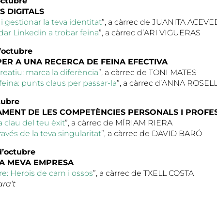
octubre
 DIGITALS
i gestionar la teva identitat
”, a càrrec de JUANITA ACEV
ar Linkedin a trobar feina
”, a càrrec d’ARI VIGUERAS
’octubre
PER A UNA RECERCA DE FEINA EFECTIVA
reatiu: marca la diferència
”, a càrrec de TONI MATES
 feina: punts claus per passar-la
”, a càrrec d’ANNA ROSEL
tubre
MENT DE LES COMPETÈNCIES PERSONALS I PROFE
 clau del teu èxit
”, a càrrec de MÍRIAM RIERA
ravés de la teva singularitat
”, a càrrec de DAVID BARÓ
d’octubre
LA MEVA EMPRESA
 Herois de carn i ossos
”, a càrrec de TXELL COSTA
ra’t