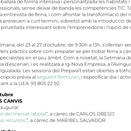
eballarà de forma intensiva i personalitzada les habilitats
fessionals, sense deixar de banda les competències TIC. 
entrevista de feina, i com afrontar la transformació del m
s preveuen a curt termini, sobretot amb la introducció de
na pinzellada interessant sobre l’emprenedoria i l’opció de
etmana, del 23 al 27 d’octubre, de 9:30h a 13h, s’oferiran xe
lers pràctics sobre com preparar-se per trobar feina a càr
specialistes en el seu àmbit. Com a novetat, la Setmana d
 d’escenari, i es realitzarà a Ig-Nova Empresa, a l’Aving
Igualada. Les sessions del Prepara’t estan obertes a totho
scripció prèvia al
següent formulari
, i especificar dia i acti
ucant a la UEA: 93 805 22 92.
ctubre
S CANVIS
naugural
ó del mercat laboral
”, a càrrec de CARLOS OBESO
us recursos!
”, a càrrec de MARIBEL SALVADOR