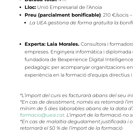
Lloc:
Unió Empresarial de l’Anoia
Preu (parcialment bonificable)
: 210 €/socis 
La UEA gestiona de forma gratuïta la bonifi
Experta: Laia Morales.
Consultora i formadora 
empreses. Enginyera informàtica i diplomada 
fundadora de Bexperience Digital Intelligence
pedagògic per acompanyar organitzacions en 
experiència en la formació d’equips directius i
*L’import del curs es facturarà abans del seu ini
*En cas de desistiment, només es retornarà l’i
mínim de 5 dies laborables abans de la data d’i
formacio@uea.cat
. L’import de la formació no 
*En cas de malaltia degudament justificada i
retornarà el 50 % de l’import de la formació