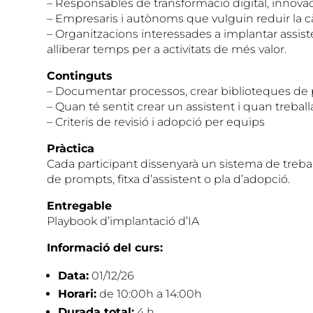
– Responsables de transformació digital, innovaci
– Empresaris i autònoms que vulguin reduir la cà
– Organitzacions interessades a implantar assiste
alliberar temps per a activitats de més valor.
Continguts
– Documentar processos, crear biblioteques de 
– Quan té sentit crear un assistent i quan treba
– Criteris de revisió i adopció per equips
Pràctica
Cada participant dissenyarà un sistema de treball 
de prompts, fitxa d’assistent o pla d’adopció.
Entregable
Playbook d’implantació d’IA
Informació del curs:
Data:
01/12/26
Horari:
de 10:00h a 14:00h
Durada total:
4 h.