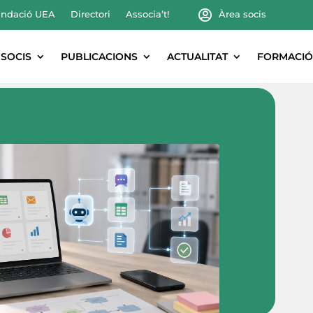
ndació UEA
Directori
Associa’t!
Àrea socis
SOCIS
PUBLICACIONS
ACTUALITAT
FORMACIÓ