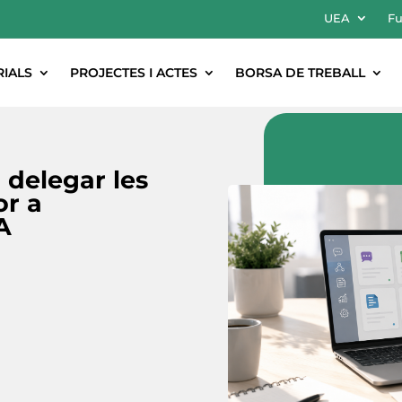
UEA
Fu
RIALS
PROJECTES I ACTES
BORSA DE TREBALL
 delegar les
or a
A