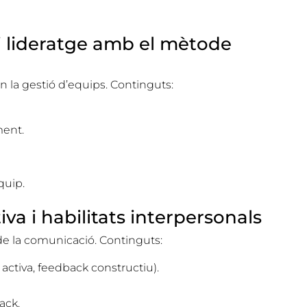
 lideratge amb el mètode
n la gestió d’equips. Continguts:
.
ment.
quip.
va i habilitats interpersonals
és de la comunicació. Continguts:
a activa, feedback constructiu).
back.