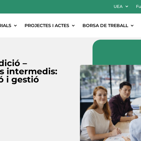
UEA
Fu
RIALS
PROJECTES I ACTES
BORSA DE TREBALL
dició –
s intermedis:
 i gestió