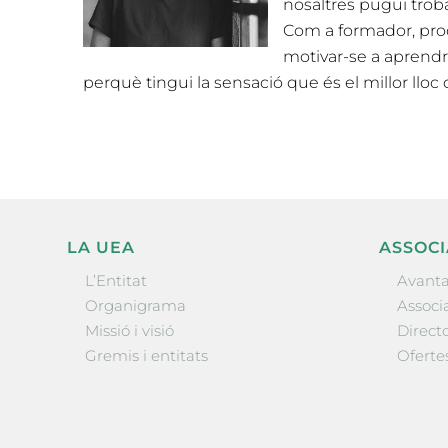
nosaltres pugui troba
Com a formador, proc
motivar-se a aprendr
perquè tingui la sensació que és el millor llo
LA UEA
ASSOCI
L’Entitat
Avanta
Organigrama
Associa
Missió i visió
Directo
Gremis i entitats
Oferte