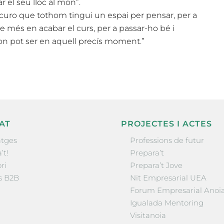
r el seu lloc al món”.
uro que tothom tingui un espai per pensar, per a
e més en acabar el curs, per a passar-ho bé i
c on pot ser en aquell precís moment.”
AT
PROJECTES I ACTES
tges
Professions de futur
’t!
Prepara’t
ri
Prepara’t Jove
s B2B
Nit Empresarial UEA
Forum Empresarial Anoi
Igualada Mentoring
Visitanoia