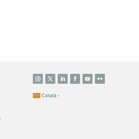
Català
▼
a