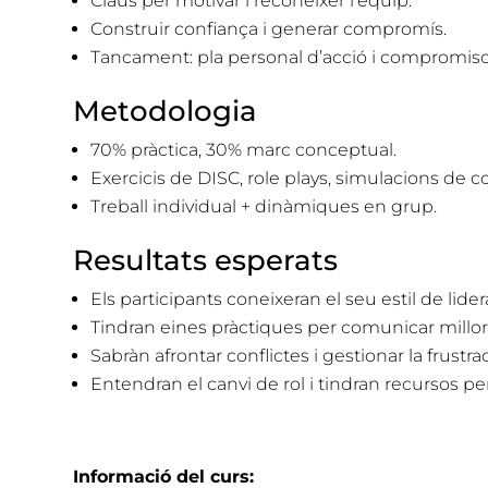
Claus per motivar i reconèixer l’equip.
Construir confiança i generar compromís.
Tancament: pla personal d’acció i compromiso
Metodologia
70% pràctica, 30% marc conceptual.
Exercicis de DISC, role plays, simulacions de con
Treball individual + dinàmiques en grup.
Resultats esperats
Els participants coneixeran el seu estil de lide
Tindran eines pràctiques per comunicar millor
Sabràn afrontar conflictes i gestionar la frustrac
Entendran el canvi de rol i tindran recursos p
Informació del curs: