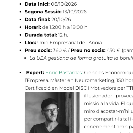
Data inici:
06/10/2026
Segona Sessió:
13/10/2026
Data final:
20/10/26
Horari:
de 15:00 h a 19:00 h
Durada total:
12 h.
Lloc:
Unió Empresarial de l’Anoia
Preu socis:
360 € /
Preu no socis:
450 € (parc
La UEA gestiona de forma gratuïta la bonifi
Expert:
Enric Bastardas:
Ciències Econòmique
l’Empresa. Màster en Neuromarketing, 150 hores
Certificació en Model DISC i Motivadors per TTI
il.lusionador i provo
missió a la vida. El 
miro d’acostar-m’hi
per compartir-la tal 
coneixement amb pass