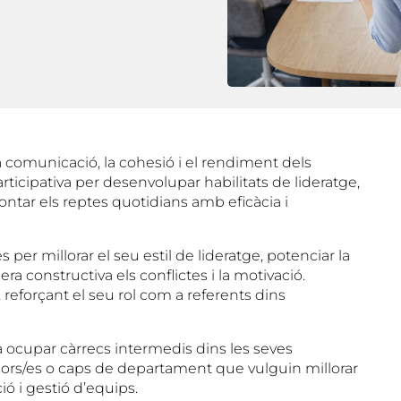
 comunicació, la cohesió i el rendiment dels
articipativa per desenvolupar habilitats de lideratge,
ntar els reptes quotidians amb eficàcia i
 per millorar el seu estil de lideratge, potenciar la
 constructiva els conflictes i la motivació.
a, reforçant el seu rol com a referents dins
a ocupar càrrecs intermedis dins les seves
dors/es o caps de departament que vulguin millorar
ó i gestió d’equips.