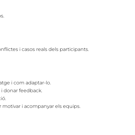
s.
flictes i casos reals dels participants.
ratge i com adaptar-lo.
 i donar feedback.
ió.
er motivar i acompanyar els equips.