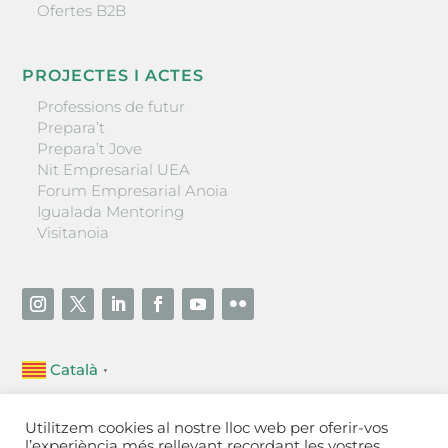
Ofertes B2B
PROJECTES I ACTES
Professions de futur
Prepara’t
Prepara’t Jove
Nit Empresarial UEA
Forum Empresarial Anoia
Igualada Mentoring
Visitanoia
Català
▼
Unió Empresarial de l’Anoia (UEA)
Utilitzem cookies al nostre lloc web per oferir-vos
Ctra. de Manresa, 131, 08700 – Igualada
(Barcelona)
l’experiència més rellevant recordant les vostres