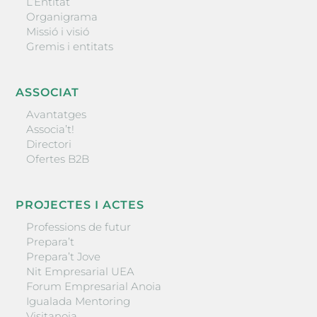
L’Entitat
Organigrama
Missió i visió
Gremis i entitats
ASSOCIAT
Avantatges
Associa’t!
Directori
Ofertes B2B
PROJECTES I ACTES
Professions de futur
Prepara’t
Prepara’t Jove
Nit Empresarial UEA
Forum Empresarial Anoia
Igualada Mentoring
Visitanoia