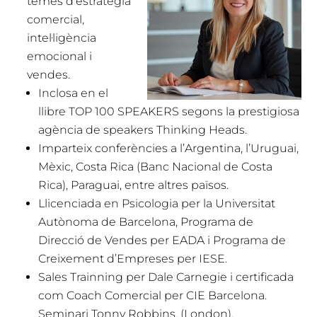
temes d’estratègia
comercial,
intel·ligència
emocional i
vendes.
Inclosa en el
llibre TOP 100 SPEAKERS segons la prestigiosa
agència de speakers Thinking Heads.
Imparteix conferències a l’Argentina, l’Uruguai,
Mèxic, Costa Rica (Banc Nacional de Costa
Rica), Paraguai, entre altres països.
Llicenciada en Psicologia per la Universitat
Autònoma de Barcelona, Programa de
Direcció de Vendes per EADA i Programa de
Creixement d’Empreses per IESE.
Sales Trainning per Dale Carnegie i certificada
com Coach Comercial per CIE Barcelona.
Seminari Tonny Robbins. (London).