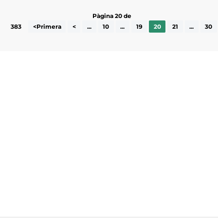
Pàgina 20 de
383
<Primera
<
...
10
...
19
20
21
...
30
Subscriu-te a la UEA Magazine, publicació
electrònica periòdica amb informació sobre
l’actualitat empresarial de la comarca.
He llegit i accepto la poítica de privacitat
ENVIAR