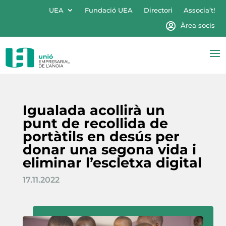
UEA
Fundació UEA
Directori
Associa’t!
Àrea socis
Igualada acollirà un
punt de recollida de
portàtils en desús per
donar una segona vida i
eliminar l’escletxa digital
17.11.2022