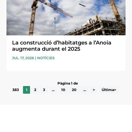
La construcció d’habitatges a l’Anoia
augmenta durant el 2025
JUL. 17, 2026
|
NOTÍCIES
Pàgina 1 de
383
1
2
3
...
10
20
...
>
Última>
Subscriu-te a la UEA Magazine, publicació
electrònica periòdica amb informació sobre