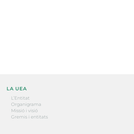
l’actualitat empresarial de la comarca.
He llegit i accepto la poítica de privacitat
ENVIAR
LA UEA
L’Entitat
Organigrama
Missió i visió
Gremis i entitats