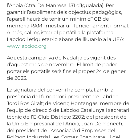
l’Anoia (Ctra. De Manresa, 131 d’Igualada). Per
garantir l’assoliment dels objectius pedagògics,
l’aparell haurà de tenir un mínim d’1GB de
memòria RAM i mostrar un funcionament normal.
A més, cal registrar el portàtil a la plataforma
Labdoo i etiquetar-lo abans de lliurar-lo a la UEA:
www.labdoo.org
.
Aquesta campanya de Nadal ja és vigent des
d’aquest mes de novembre. El límit de poder
portar els portàtils serà fins el proper 24 de gener
de 2023.
La signatura del conveni ha comptat amb la
presència del fundador i president de Labdoo,
Jordi Ros Giralt; de Vicenç Hontangas, membre de
l’equip de direcció de Labdoo Catalunya i secretari
tècnic de l’E-Club Districte 2202; del president de
la Unió Empresarial de l’Anoia, Joan Domènech;
del president de l’Associació d’Empreses del
Polígon Industrial Les Comes, Joan Mateu i del