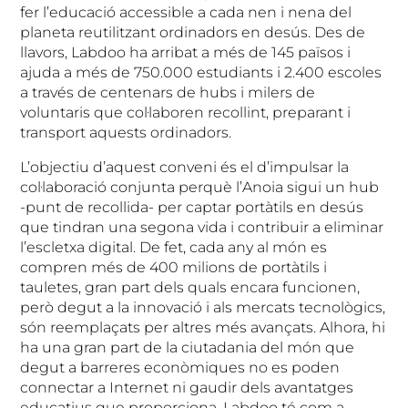
fer l’educació accessible a cada nen i nena del
planeta reutilitzant ordinadors en desús. Des de
llavors, Labdoo ha arribat a més de 145 països i
ajuda a més de 750.000 estudiants i 2.400 escoles
a través de centenars de hubs i milers de
voluntaris que col·laboren recollint, preparant i
transport aquests ordinadors.
L’objectiu d’aquest conveni és el d’impulsar la
col·laboració conjunta perquè l’Anoia sigui un hub
-punt de recollida- per captar portàtils en desús
que tindran una segona vida i contribuir a eliminar
l’escletxa digital. De fet, cada any al món es
compren més de 400 milions de portàtils i
tauletes, gran part dels quals encara funcionen,
però degut a la innovació i als mercats tecnològics,
són reemplaçats per altres més avançats. Alhora, hi
ha una gran part de la ciutadania del món que
degut a barreres econòmiques no es poden
connectar a Internet ni gaudir dels avantatges
educatius que proporciona. Labdoo té com a