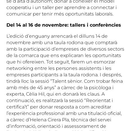
se d’alta d’autònom; donar a conèixer el model
cooperatiu i un taller per aprendre a connectar i
comunicar per tenir més oportunitats laborals.
Del 14 al 16 de novembre: tallers i conferències
L’edició d’enguany arrencarà el dilluns 14 de
novembre amb una taula rodona que comptarà
amb la participació d’empreses de diversos sectors
de la comarca que ens explicaran les oportunitats
que hi ofereixen. Tot seguit, farem un esmorzar
networking entre les persones assistents i les
empreses participants a la taula rodona. I després,
tindrà lloc la sessió “Talent sènior. Com trobar feina
amb més de 45 anys” a càrrec de la psicòloga i
experta, Cèlia Hil, qui en donarà les claus. A
continuació, es realitzarà la sessió “Reorientat i
certifica’t” per donar resposta a com acreditar
l’experiència professional amb una titulació oficial,
a càrrec d’Helena Cirera Pla, tècnica del servei
d’informació, orientació i assessorament de