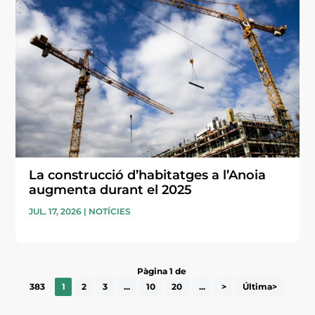
La construcció d’habitatges a l’Anoia
augmenta durant el 2025
JUL. 17, 2026
|
NOTÍCIES
Pàgina 1 de
383
1
2
3
...
10
20
...
>
Última>