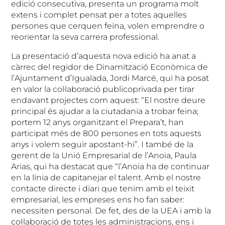
edició consecutiva, presenta un programa molt
extens i complet pensat per a totes aquelles
persones que cerquen feina, volen emprendre o
reorientar la seva carrera professional.
La presentació d’aquesta nova edició ha anat a
càrrec del regidor de Dinamització Econòmica de
l’Ajuntament d’Igualada, Jordi Marcé, qui ha posat
en valor la col·laboració publicoprivada per tirar
endavant projectes com aquest: “El nostre deure
principal és ajudar a la ciutadania a trobar feina;
portem 12 anys organitzant el Prepara’t, han
participat més de 800 persones en tots aquests
anys i volem seguir apostant-hi”. I també de la
gerent de la Unió Empresarial de l’Anoia, Paula
Arias, qui ha destacat que “l’Anoia ha de continuar
en la línia de capitanejar el talent. Amb el nostre
contacte directe i diari que tenim amb el teixit
empresarial, les empreses ens ho fan saber:
necessiten personal. De fet, des de la UEA i amb la
col·laboració de totes les administracions, ens i