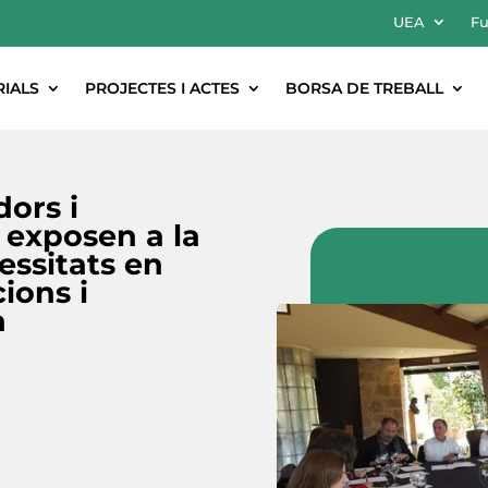
UEA
Fu
RIALS
PROJECTES I ACTES
BORSA DE TREBALL
dors i
 exposen a la
cessitats en
ions i
a