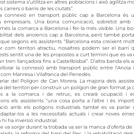
st sistema s’utilitza en altres poblacions i això agilitza mo
 carrers o barris de les ciutats”.
la connexió en transport públic cap a Barcelona és u
 empresaris. Una bona comunicació, sobretot amb tr
més la comarca a Barcelona i fer-la més visible. Una 
obilitat dels anoiencs cap a Barcelona, però també porta
s que segons els assistents “Barcelona esta creixent molt
ar com territori atractiu, nosaltres podem ser el barri 
ests sentit una de les propostes a curt termini que es va 
n tren llançadora fins a Castellbisbal”. D’altra banda els
llorar la connexió amb transport públic entre l’Anoia i
com Manresa i Vilafranca del Penedès.
rlar del Polígon de Can Morera. La majoria dels assis
ta del territori per construir un polígon de gran format ja 
 a la comarca i de retruc, es crearà ocupació i es
gons els assistents “una cosa porta a l’altre i és impor
ació amb els polígons industrials també es va parlar 
daptar-los a les necessitats actuals i crear noves eines 
hi ha inversió industrial.
 va sorgir durant la trobada va ser la manca d’oferta de
lada, la reforma del barri del Rec, i la rehabilitació del