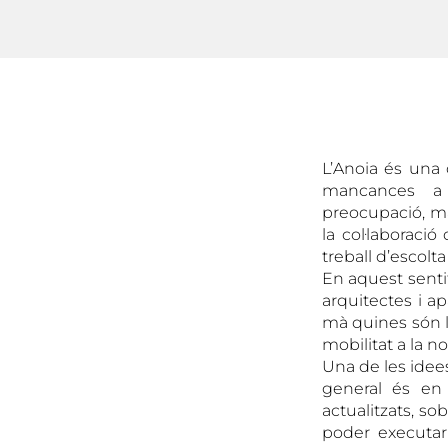
L’Anoia és una
mancances a n
preocupació, ma
la col·laboraci
treball d’escolt
En aquest sentit
arquitectes i a
mà quines són l
mobilitat a la n
Una de les idees
general és en 
actualitzats, s
poder executar