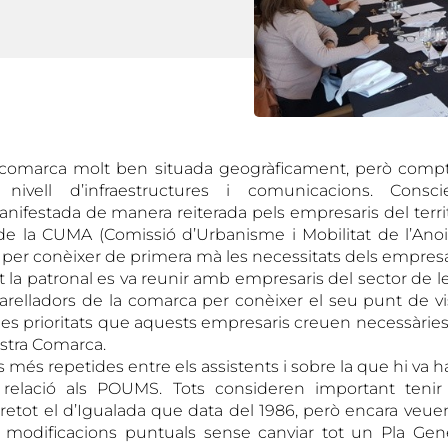
 comarca molt ben situada geogràficament, però com
ivell d’infraestructures i comunicacions. Consci
nifestada de manera reiterada pels empresaris del terri
ó de la CUMA (Comissió d’Urbanisme i Mobilitat de l’Anoia
a per conèixer de primera mà les necessitats dels empresa
 la patronal es va reunir amb empresaris del sector de l
parelladors de la comarca per conèixer el seu punt de vi
es prioritats que aquests empresaris creuen necessàries p
ostra Comarca.
 més repetides entre els assistents i sobre la que hi va
relació als POUMS. Tots consideren important tenir
obretot el d’Igualada que data del 1986, però encara veu
 modificacions puntuals sense canviar tot un Pla Gene