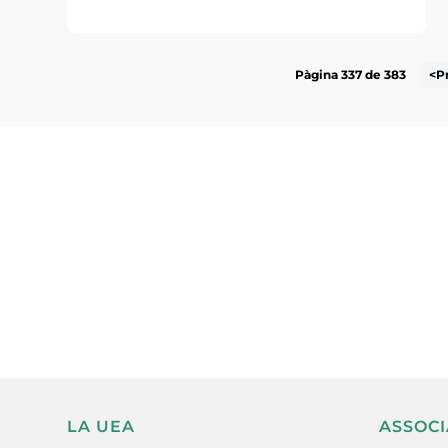
Pàgina 337 de 383
<P
Subscriu-te a la UEA Magazi
electrònica periòdica amb i
l’actualitat empresarial de 
LA UEA
ASSOCI