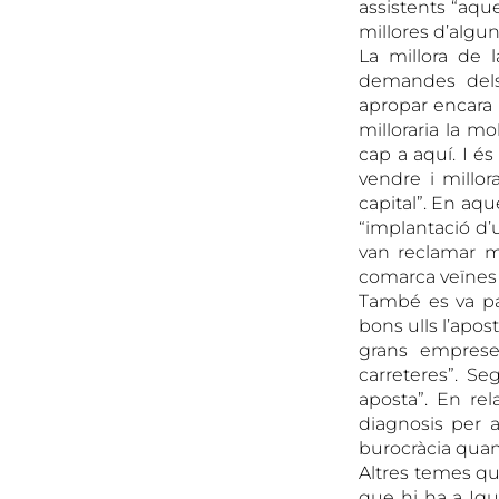
assistents “aque
millores d’alguns
La millora de 
demandes dels
apropar encara 
milloraria la m
cap a aquí. I é
vendre i millor
capital”. En aqu
“implantació d’u
van reclamar mi
comarca veïnes 
També es va pa
bons ulls l’apos
grans empreses
carreteres”. Se
aposta”. En rel
diagnosis per a
burocràcia quan 
Altres temes que
que hi ha a Igua