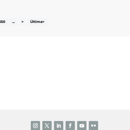
350
...
>
Última>
i accepto la poítica de privacitat
ENVIAR