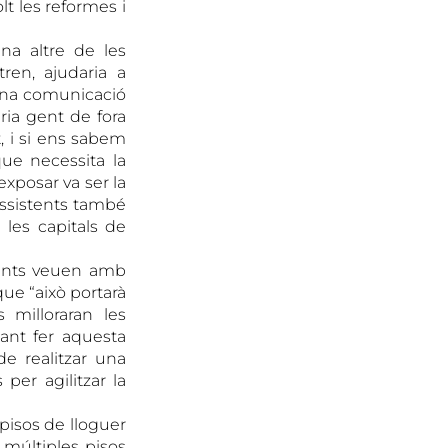
lt les reformes i
na altre de les
en, ajudaria a
bona comunicació
ria gent de fora
, i si ens sabem
que necessita la
exposar va ser la
 assistents també
 les capitals de
tents veuen amb
que “això portarà
 milloraran les
tant fer aquesta
de realitzar una
per agilitzar la
 pisos de lloguer
s múltiples pisos