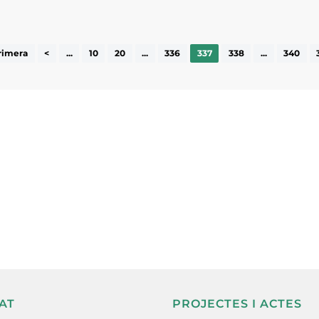
rimera
<
...
10
20
...
336
337
338
...
340
ne, publicació
nformació sobre
la comarca.
He llegit 
AT
PROJECTES I ACTES