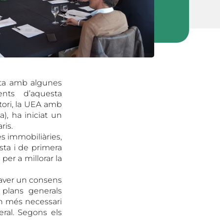
pta amb algunes
ents d’aquesta
tori, la UEA amb
), ha iniciat un
ris.
es immobiliàries,
sta i de primera
er a millorar la
 haver un consens
 plans generals
en més necessari
ral. Segons els