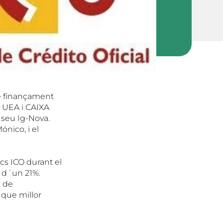
de finançament
a UEA i CAIXA
 seu Ig-Nova.
nico, i el
cs ICO durant el
t d´un 21%.
s de
 que millor