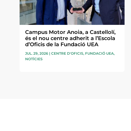
Campus Motor Anoia, a Castellolí,
és el nou centre adherit a l’Escola
d’Oficis de la Fundació UEA
JUL. 29, 2026
|
CENTRE D'OFICIS
,
FUNDACIÓ UEA
,
NOTÍCIES
Subscriu-te a la UEA Magazi
electrònica periòdica amb i