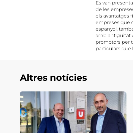
Es van presentar
de les empreses,
els avantatges f
empreses que co
espanyol, també
amb antiguitat d
promotors per ta
particulars que
Altres notícies