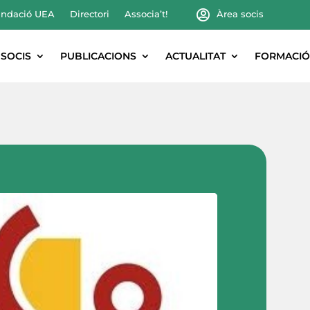
ndació UEA
Directori
Associa’t!
Àrea socis
SOCIS
PUBLICACIONS
ACTUALITAT
FORMACIÓ