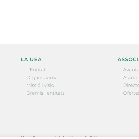
l’actualitat empresarial de 
LA UEA
ASSOCI
L’Entitat
Avanta
Organigrama
Associa
Missió i visió
Directo
Gremis i entitats
Oferte
Unió Empresarial de l’Anoia (UEA)