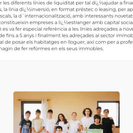
 les diferents línies de liquiditat per tal dï¿½ajudar a fina
 la línia dï¿½inversió, en format préstec o leasing, per ap
iscals, la d´internacionalització, amb interessants novetat
nstitueixin empreses a lï¿½estranger amb capital social
 es va fer especial referència a les línies adreçades a n
e fins a 5 anys i finalment les adreçades al sector immobili
l de posar els habitatges en lloguer, així com per a profe
 hagin de fer reformes en els seus immobles.