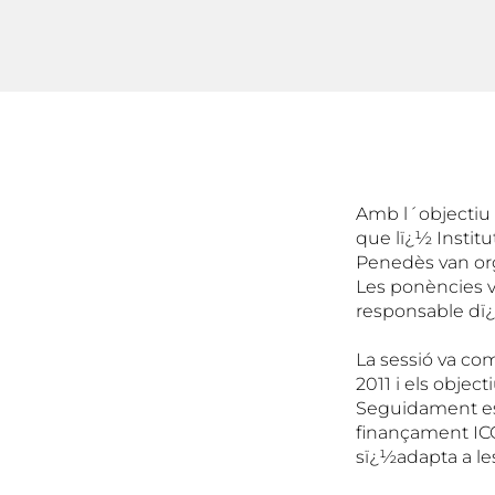
Amb l´objectiu d
que lï¿½ Institu
Penedès van orga
Les ponències va
responsable dï¿
La sessió va com
2011 i els objec
Seguidament es 
finançament ICO 
sï¿½adapta a le