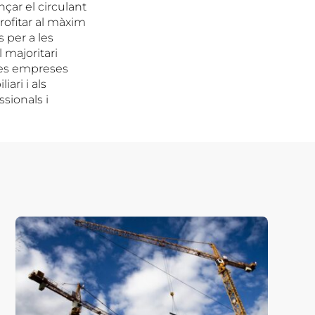
nçar el circulant
rofitar al màxim
s per a les
 majoritari
oves empreses
ari i als
ssionals i