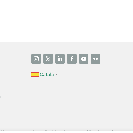
i accepto la poítica de privacitat
ENVIAR
Català
▼
a
·
lítica de privacitat
Política de cookies
[Configurar]