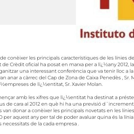
e conèixer les principals característiques de les línies 
t de Crèdit oficial ha posat en marxa per a lï¿½any 2012, l
nitzar una interessant conferència que va tenir lloc a la
n anar a càrrec del Cap de Zona de Caixa Penedès , Sr. Mó
½empreses de lï¿½entitat, Sr. Xavier Molan.
ençar amb les xifres que lï¿½entitat ha destinat a préste
tius de cara al 2012 en què hi ha una previsió d´incremen
van donar a conèixer les principals novetats en les línie
per aquest any per tal de poder avaluar quina és la línia
s necessitats de la cada empresa .