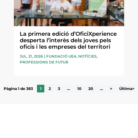
La primera edició d’OficiXperience
desperta l’interès dels joves pels
oficis i les empreses del territori
JUL. 21, 2026
|
FUNDACIÓ UEA
,
NOTÍCIES
,
PROFESSIONS DE FUTUR
Pàgina 1 de 383
1
2
3
...
10
20
...
>
Última>
ne, publicació
nformació sobre