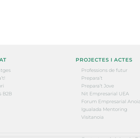
la comarca.
He llegit 
AT
PROJECTES I ACTES
tges
Professions de futur
’t!
Prepara’t
ri
Prepara’t Jove
s B2B
Nit Empresarial UEA
Forum Empresarial Anoi
Igualada Mentoring
Visitanoia
·
·
Contactar
Avís legal
Po