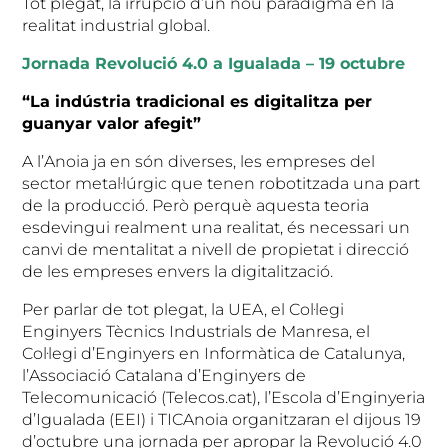
Tot plegat, la irrupció d’un nou paradigma en la
realitat industrial global.
Jornada Revolució 4.0 a Igualada – 19 octubre
“La indústria tradicional es digitalitza per
guanyar valor afegit”
A l’Anoia ja en són diverses, les empreses del
sector metal·lúrgic que tenen robotitzada una part
de la producció. Però perquè aquesta teoria
esdevingui realment una realitat, és necessari un
canvi de mentalitat a nivell de propietat i direcció
de les empreses envers la digitalització.
Per parlar de tot plegat, la UEA, el Col·legi
Enginyers Tècnics Industrials de Manresa, el
Col·legi d’Enginyers en Informàtica de Catalunya,
l’Associació Catalana d’Enginyers de
Telecomunicació (Telecos.cat), l’Escola d’Enginyeria
d’Igualada (EEI) i TICAnoia organitzaran el dijous 19
d’octubre una jornada per apropar la Revolució 4.0