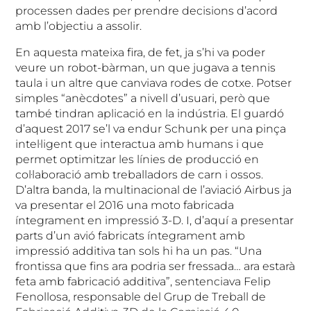
processen dades per prendre decisions d’acord
amb l’objectiu a assolir.
En aquesta mateixa fira, de fet, ja s’hi va poder
veure un robot-bàrman, un que jugava a tennis
taula i un altre que canviava rodes de cotxe. Potser
simples “anècdotes” a nivell d’usuari, però que
també tindran aplicació en la indústria. El guardó
d’aquest 2017 se’l va endur Schunk per una pinça
intel·ligent que interactua amb humans i que
permet optimitzar les línies de producció en
col·laboració amb treballadors de carn i ossos.
D’altra banda, la multinacional de l’aviació Airbus ja
va presentar el 2016 una moto fabricada
íntegrament en impressió 3-D. I, d’aquí a presentar
parts d’un avió fabricats íntegrament amb
impressió additiva tan sols hi ha un pas. “Una
frontissa que fins ara podria ser fressada… ara estarà
feta amb fabricació additiva”, sentenciava Felip
Fenollosa, responsable del Grup de Treball de