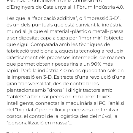
Fabricació Additiva-3D de la Comissió 4.0
d’Enginyers de Catalunya al II Fòrum Indústria 4.0.
I és que la “fabricació additiva”, o “impressió 3-D”,
és un dels puntuals que està canviant la indústria
mundial, ja que el material -plàstic o metall- passa
a ser dipositat capa a capa per “imprimir” l’objecte
que sigui. Comparada amb les tècniques de
fabricació tradicionals, aquesta tecnologia redueix
dràsticament els processos intermedis, de manera
que permet obtenir peces fins a un 90% més
ràpid. Però la indústria 4.0 no es queda tan sols en
la impressió en 3-D. Es tracta d’una revolució d’una
gran transversalitat, des de controlar les
plantacions amb “drons” i dirigir tractors amb
“tablets” a fabricar peces de roba amb teixits
intel·ligents, connectar la maquinària al PC, l’anàlisi
del “big data” per millorar processos i optimitzar
costos, el control de la logística des del núvol, la
“personalització en massa”…