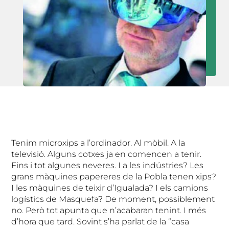
Tenim microxips a l’ordinador. Al mòbil. A la
televisió. Alguns cotxes ja en comencen a tenir.
Fins i tot algunes neveres. I a les indústries? Les
grans màquines papereres de la Pobla tenen xips?
I les màquines de teixir d’Igualada? I els camions
logístics de Masquefa? De moment, possiblement
no. Però tot apunta que n’acabaran tenint. I més
d’hora que tard. Sovint s’ha parlat de la “casa