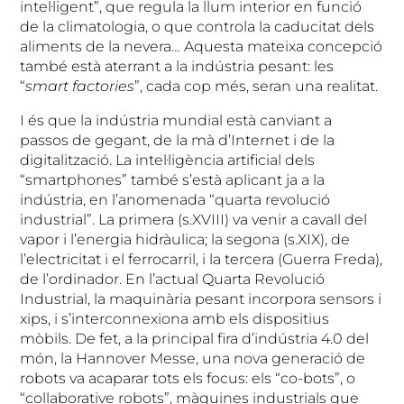
intel·ligent”, que regula la llum interior en funció
de la climatologia, o que controla la caducitat dels
aliments de la nevera… Aquesta mateixa concepció
també està aterrant a la indústria pesant: les
“
smart factories
”, cada cop més, seran una realitat.
I és que la indústria mundial està canviant a
passos de gegant, de la mà d’Internet i de la
digitalització. La intel·ligència artificial dels
“smartphones” també s’està aplicant ja a la
indústria, en l’anomenada “quarta revolució
industrial”. La primera (s.XVIII) va venir a cavall del
vapor i l’energia hidràulica; la segona (s.XIX), de
l’electricitat i el ferrocarril, i la tercera (Guerra Freda),
de l’ordinador. En l’actual Quarta Revolució
Industrial, la maquinària pesant incorpora sensors i
xips, i s’interconnexiona amb els dispositius
mòbils. De fet, a la principal fira d’indústria 4.0 del
món, la Hannover Messe, una nova generació de
robots va acaparar tots els focus: els “co-bots”, o
“collaborative robots”, màquines industrials que