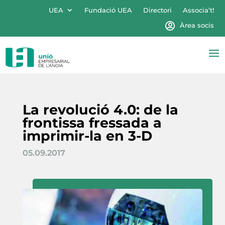
UEA
Fundació UEA
Directori
Associa’t!
Àrea socis
La revolució 4.0: de la
frontissa fressada a
imprimir-la en 3-D
05.09.2017