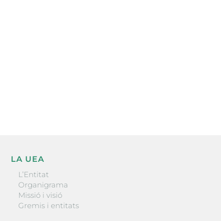
Subscriu-te a la UEA Magazine, publicació
electrònica periòdica amb informació sobre
l’actualitat empresarial de la comarca.
He llegit i accepto la poítica de privacitat
ENVIAR
LA UEA
L’Entitat
Organigrama
Missió i visió
Gremis i entitats