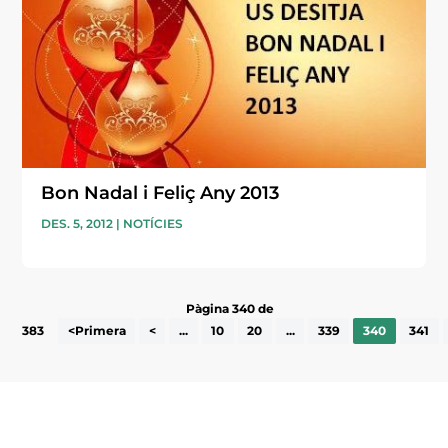
Bon Nadal i Feliç Any 2013
DES. 5, 2012
|
NOTÍCIES
Pàgina 340 de
383
<Primera
<
...
10
20
...
339
340
341