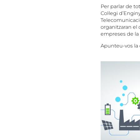
Per parlar de to
Col·legi d’Engin
Telecomunicació 
organitzaran el 
empreses de la c
Apunteu-vos la 