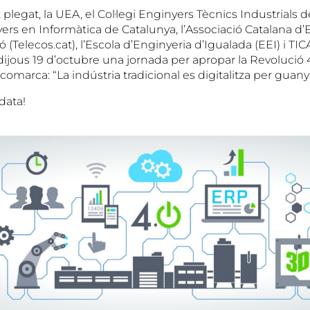
t plegat, la UEA, el Col·legi Enginyers Tècnics Industrials 
yers en Informàtica de Catalunya, l’Associació Catalana d
(Telecos.cat), l’Escola d’Enginyeria d’Igualada (EEI) i TI
dijous 19 d’octubre una jornada per apropar la Revolució 4
omarca: “La indústria tradicional es digitalitza per guanyar
data!