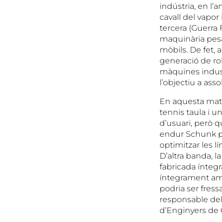
indústria, en l’
cavall del vapor i
tercera (Guerra 
maquinària pesan
mòbils. De fet, 
generació de rob
màquines indus
l’objectiu a assol
En aquesta matei
tennis taula i u
d’usuari, però q
endur Schunk pe
optimitzar les l
D’altra banda, l
fabricada íntegr
íntegrament amb 
podria ser fress
responsable del
d’Enginyers de C