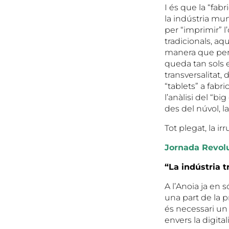
I és que la “fab
la indústria mun
per “imprimir” 
tradicionals, a
manera que perm
queda tan sols e
transversalitat,
“tablets” a fabr
l’anàlisi del “bi
des del núvol, l
Tot plegat, la i
Jornada Revolu
“La indústria t
A l’Anoia ja en 
una part de la 
és necessari un 
envers la digital