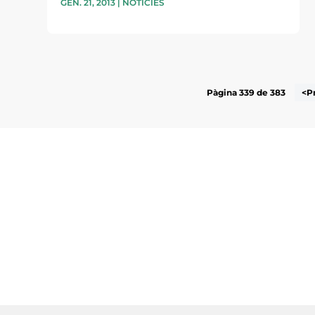
GEN. 21, 2013
|
NOTÍCIES
Pàgina 339 de 383
<P
Subscriu-te a la UEA Magazi
electrònica periòdica amb i
l’actualitat empresarial de 