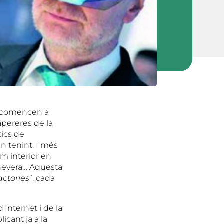
en comencen a
apereres de la
tics de
 tenint. I més
lum interior en
a nevera… Aquesta
actories
”, cada
’Internet i de la
licant ja a la