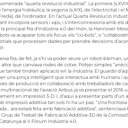
anomenada “quarta revolució industrial”. La primera (s.XVIII
 l’energia hidràulica; la segona (s.XIX), de l’electricitat i el fe
Freda), de l’ordinador. En l’actual Quarta Revolució Industri
t incorpora sensors i xips, i s’interconnexiona amb els d
a la principal fira d’indústria 4.0 del món, la Hannover Me
ots va acaparar tots els focus: els “co-bots”, o “collaborati
trials que processen dades per prendre decisions d’ac
ir.
xa fira, de fet, ja s’hi va poder veure un robot-bàrman, 
n altre que canviava rodes de cotxe. Potser simples “anècd
ue també tindran aplicació en la indústria. El guardó d’aqu
r una pinça intel·ligent que interactua amb humans i 
ínies de producció en col·laboració amb treballadors de car
a multinacional de l’aviació Airbus ja va presentar el 2016
ament en impressió 3-D. I, d’aquí a presentar parts d’un a
impressió additiva tan sols hi ha un pas. “Una frontissa 
ada… ara estarà feta amb fabricació additiva”, sentenciava 
 Grup de Treball de Fabricació Additiva-3D de la Comissió
atalunya al II Fòrum Indústria 4.0.