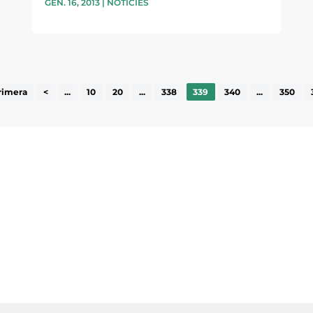
GEN. 16, 2013
|
NOTÍCIES
rimera
<
...
10
20
...
338
339
340
...
350
ne, publicació
nformació sobre
la comarca.
He llegit 