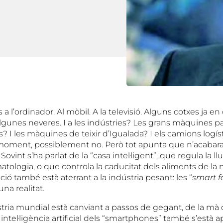
a l’ordinador. Al mòbil. A la televisió. Alguns cotxes ja 
t algunes neveres. I a les indústries? Les grans màquines p
? I les màquines de teixir d’Igualada? I els camions logís
oment, possiblement no. Però tot apunta que n’acabaran
Sovint s’ha parlat de la “casa intel·ligent”, que regula la l
matologia, o que controla la caducitat dels aliments de l
ó també està aterrant a la indústria pesant: les “
smart f
na realitat.
stria mundial està canviant a passos de gegant, de la mà d
a intel·ligència artificial dels “smartphones” també s’està ap