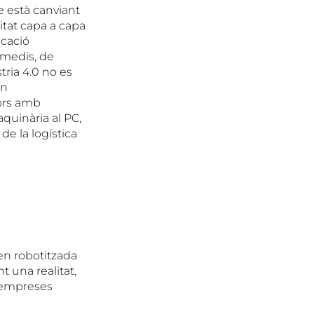
ue està canviant
sitat capa a capa
icació
rmedis, de
ria 4.0 no es
an
tors amb
aquinària al PC,
 de la logística
nen robotitzada
 una realitat,
s empreses