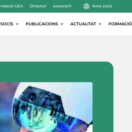
ndació UEA
Directori
Associa’t!
Àrea socis
SOCIS
PUBLICACIONS
ACTUALITAT
FORMACIÓ