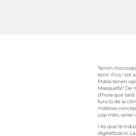
Tenim microxips 
tenir. Fins i to
Pobla tenen xips
Masquefa? De m
d’hora que tard. 
funció de la cli
mateixa concepci
cop més, seran u
I és que la indú
digitalització. L