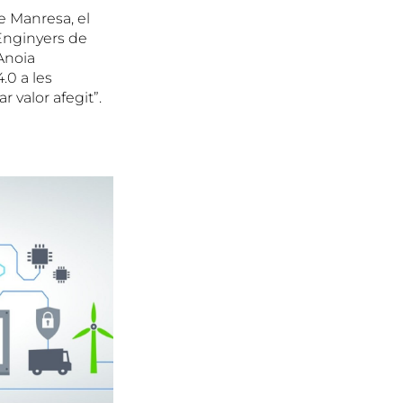
de Manresa, el
’Enginyers de
CAnoia
.0 a les
 valor afegit”.