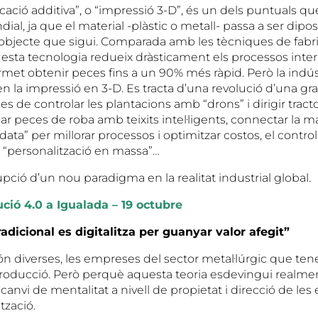
ricació additiva”, o “impressió 3-D”, és un dels puntuals q
dial, ja que el material -plàstic o metall- passa a ser dipo
l’objecte que sigui. Comparada amb les tècniques de fabr
questa tecnologia redueix dràsticament els processos inte
et obtenir peces fins a un 90% més ràpid. Però la indúst
n la impressió en 3-D. Es tracta d’una revolució d’una gr
 des de controlar les plantacions amb “drons” i dirigir trac
icar peces de roba amb teixits intel·ligents, connectar la m
g data” per millorar processos i optimitzar costos, el control
a “personalització en massa”…
rrupció d’un nou paradigma en la realitat industrial global.
ció 4.0 a Igualada – 19 octubre
radicional es digitalitza per guanyar valor afegit”
són diverses, les empreses del sector metal·lúrgic que te
producció. Però perquè aquesta teoria esdevingui realment
canvi de mentalitat a nivell de propietat i direcció de le
ització.