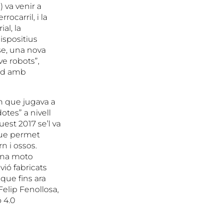
) va venir a
rrocarril, i la
al, la
ispositius
sse, una nova
ve robots”,
ord amb
un que jugava a
otes” a nivell
est 2017 se’l va
que permet
n i ossos.
 una moto
vió fabricats
que fins ara
Felip Fenollosa,
 4.0