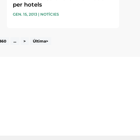
per hotels
GEN. 15, 2013
|
NOTÍCIES
360
...
>
Última>
i accepto la poítica de privacitat
ENVIAR